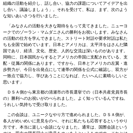
組織の活動を紹介し、話し合い、協力の課題についてアイデアを出
し合い、議論しましょう」。それを受けて、私は、まず、次のよう
な短いあいさつを行いました。
「みなさんの活動を大きな期待をもって見てきました。ニューヨ
ークでのゾーラン・マムダニさんの勝利をお祝いします。みなさん
の活動の仕方を学んできました。ストリート対話や要求対話は私た
ちも全国で始めています。日本とアメリカは、太平洋をはさんだ隣
国であり、経済、文化、歴史、人的な交流は深いものがあります。
同時に、日本国民からするとアメリカの帝国に支配されている、支
配・従属の関係にあります。ですから、日本とアメリカの左翼・進
歩勢力が、今日を出発点にして連帯の関係を公式に確認し、双方が
一致点で協力し、学びあうことになれば、たいへんに素晴らしいと
思います」
ＤＳＡ側から東京都の清瀬市の市長選挙での（日本共産党員市長
の）勝利へのお祝いがのべられました。よく知っているんですね。
うれしい気持ちで受け取りました。
この会談は、ユニークなやり方で進められました。ＤＳＡ側が、
各人がめいめいに意見をのべ、それに私たちも応答するというやり
方です。本当に楽しい会談になりました。通常は、国際会談という