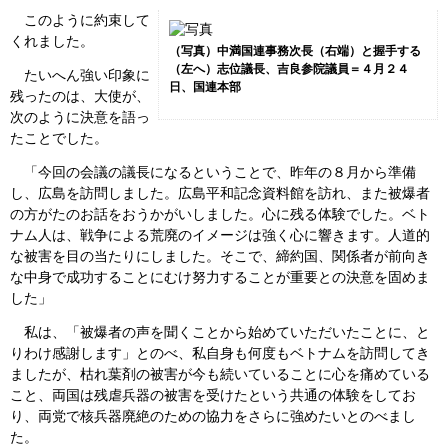
このように約束して
くれました。
（写真）中満国連事務次長（右端）と握手する
（左へ）志位議長、吉良参院議員＝４月２４
たいへん強い印象に
日、国連本部
残ったのは、大使が、
次のように決意を語っ
たことでした。
「今回の会議の議長になるということで、昨年の８月から準備
し、広島を訪問しました。広島平和記念資料館を訪れ、また被爆者
の方がたのお話をおうかがいしました。心に残る体験でした。ベト
ナム人は、戦争による荒廃のイメージは強く心に響きます。人道的
な被害を目の当たりにしました。そこで、締約国、関係者が前向き
な中身で成功することにむけ努力することが重要との決意を固めま
した」
私は、「被爆者の声を聞くことから始めていただいたことに、と
りわけ感謝します」とのべ、私自身も何度もベトナムを訪問してき
ましたが、枯れ葉剤の被害が今も続いていることに心を痛めている
こと、両国は残虐兵器の被害を受けたという共通の体験をしてお
り、両党で核兵器廃絶のための協力をさらに強めたいとのべまし
た。