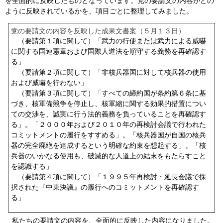
を全面的に反映したものとなっています。党の要請文の内容がどの
ように反映されているかを、項目ごとに整理してみました。
党の要請文の内容を反映した成果文書案（５月１３日）
（要請第１項に関して）「武力の行使または武力による威嚇
に関する国連憲章および国際人道法を順守する義務を再確認す
る」
（要請第２項に関して）「非核兵器国に対して核兵器の使用
および威嚇を行わない」
（要請第３項に関して）「すべての締約国が条約第６条に基
づき、核軍備競争を停止し、核軍縮に関する効果的措置につい
ての交渉を、誠実に行う法的義務を負っていることを再確認す
る」。「２０００年および２０１０年の再検討会議で行われた
コミットメントの履行をすすめる」。「核兵器国が自国の核兵
器の完全廃絶を達成するという明確な約束を想起する」。「核
兵器のいかなる使用も、破滅的な人道上の結末をもたらすこと
を認識する」
（要請第４項に関して）「１９９５年再検討・延長会議で採
択された『中東決議』の履行へのコミットメントを再確認す
る」
私たちの要請文の内容を、全面的に反映した内容になりました。