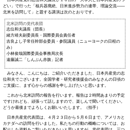
どい」で行った「核兵器廃絶、日米進歩勢力の連帯、理論交流――
会見・発言集
北米を訪問して」と題する講演は次のとおりです。
論文・著書
北米訪問の党代表団
志位和夫議長（団長）
緒方靖夫副委員長・国際委員会責任者
吉良よし子常任幹部会委員・参院議員（ニューヨークの日程の
み）
小林俊哉国際委員会事務局次長
遠藤誠二「しんぶん赤旗」記者
みなさん、こんにちは。ご紹介いただきました、日本共産党の志
位和夫でございます。全国学者・研究者後援会のみなさんの日頃の
ご支援に、まず心からの感謝を申し上げたいと思います。
これから北米訪問の報告を行います。報告は２時間あまりの予定
ですけれども、頑張って話しますので、楽しんで聞いてください。
どうか最後までよろしくお願いいたします。（拍手）
日本共産党代表団は、４月２３日から５月６日まで、アメリカと
カナダへの訪問を行いました。私たちの行動の概略については、お
配りした資料をご覧いただきたいと思いますが、党代表団は、三つ