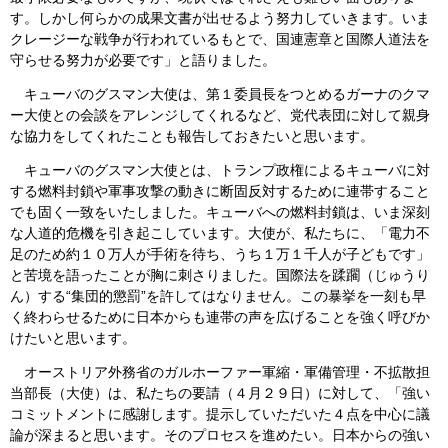
す。しかし何らかの成果文書が出せるよう努力していきます。いま
クレージーな戦争が行われているもとで、国連憲章と国際人道法を
守らせる努力が必要です」と語りました。
キューバのグスマン大使は、第１委員長をつとめるガーナのクマ
ー大使との会談をアレンジしてくれるなど、党代表団に対して親身
な協力をしてくれたことも報告しておきたいと思います。
キューバのグスマン大使とは、トランプ政権によるキューバに対
する燃料封鎖や軍事攻撃の動きに断固反対するために連帯すること
でも固く一致をいたしました。キューバへの燃料封鎖は、いま深刻
な人道的危機を引き起こしています。大使が、私たちに、「電力不
足のため約１０万人が手術を待ち、うち１万１千人が子どもです」
と苦境を語ったことが胸に刺さりました。国際法を蹂躙（じゅうり
ん）する“集団的懲罰”を許してはなりません。この暴挙を一刻も早
く終わらせるために日本からも連帯の声を広げることを強く呼びか
けたいと思います。
オーストリア外務省のガルホーファー軍縮・軍備管理・不拡散担
当部長（大使）は、私たちの要請（４月２９日）に対して、「強い
コミットメントに感謝します。提示していただいた４点を中心に議
論が深まると思います。そのプロセスを進めたい。日本からの強い