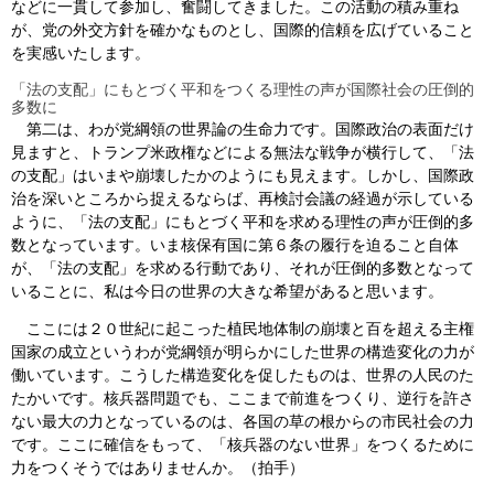
などに一貫して参加し、奮闘してきました。この活動の積み重ね
が、党の外交方針を確かなものとし、国際的信頼を広げていること
を実感いたします。
「法の支配」にもとづく平和をつくる理性の声が国際社会の圧倒的
多数に
第二は、わが党綱領の世界論の生命力です。国際政治の表面だけ
見ますと、トランプ米政権などによる無法な戦争が横行して、「法
の支配」はいまや崩壊したかのようにも見えます。しかし、国際政
治を深いところから捉えるならば、再検討会議の経過が示している
ように、「法の支配」にもとづく平和を求める理性の声が圧倒的多
数となっています。いま核保有国に第６条の履行を迫ること自体
が、「法の支配」を求める行動であり、それが圧倒的多数となって
いることに、私は今日の世界の大きな希望があると思います。
ここには２０世紀に起こった植民地体制の崩壊と百を超える主権
国家の成立というわが党綱領が明らかにした世界の構造変化の力が
働いています。こうした構造変化を促したものは、世界の人民のた
たかいです。核兵器問題でも、ここまで前進をつくり、逆行を許さ
ない最大の力となっているのは、各国の草の根からの市民社会の力
です。ここに確信をもって、「核兵器のない世界」をつくるために
力をつくそうではありませんか。（拍手）