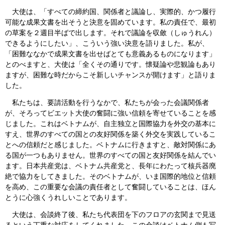
大使は、「すべての締約国、関係者と議論し、実際的、かつ履行
可能な成果文書を出そうと決意を固めています。私の責任で、最初
の草案を２週目半ばで出します。それで議論を収斂（しゅうれん）
できるようにしたい」、こういう強い決意を語りました。私が、
「困難ななかで成果文書を出せばとても意義あるものになります」
とのべますと、大使は「全くその通りです。懐疑論や悲観論もあり
ますが、困難な時だからこそ新しいチャンスが開けます」と語りま
した。
私たちは、要請活動を行うなかで、私たちが会った会議関係者
が、そろってビエット大使の奮闘に強い信頼を寄せていることを感
じました。これはベトナムが、自主独立と国際協力を外交の基本に
すえ、世界のすべての国との友好関係を築く外交を実践しているこ
とへの信頼だと感じました。ベトナムに行きますと、敵対関係にあ
る国が一つもありません。世界のすべての国と友好関係を結んでい
ます。日本共産党は、ベトナム共産党と、長年にわたって核兵器廃
絶で協力をしてきました。そのベトナムが、いま国際的地位と信頼
を高め、この重要な会議の責任者として奮闘していることは、ほん
とうに心強くうれしいことであります。
大使は、会談終了後、私たち代表団を下のフロアの玄関まで見送
るという丁重な対応をしてくれました。この会談はベトナム側も写