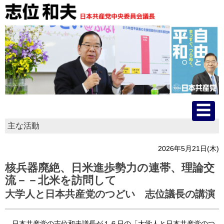
主な活動
HOME
2026年5月21日(木)
プロフィール
核兵器廃絶、日米進歩勢力の連帯、理論交
流－－北米を訪問して
主な活動
大学人と日本共産党のつどい 志位議長の講演
国会質問
日本共産党の志位和夫議長が１６日の「大学人と日本共産党のつ