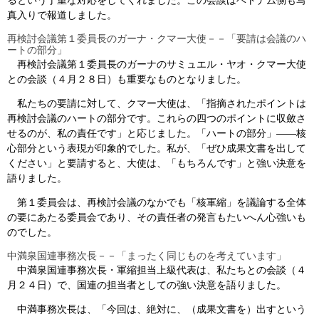
真入りで報道しました。
再検討会議第１委員長のガーナ・クマー大使－－「要請は会議のハ
ートの部分」
再検討会議第１委員長のガーナのサミュエル・ヤオ・クマー大使
との会談（４月２８日）も重要なものとなりました。
私たちの要請に対して、クマー大使は、「指摘されたポイントは
再検討会議のハートの部分です。これらの四つのポイントに収斂さ
せるのが、私の責任です」と応じました。「ハートの部分」――核
心部分という表現が印象的でした。私が、「ぜひ成果文書を出して
ください」と要請すると、大使は、「もちろんです」と強い決意を
語りました。
第１委員会は、再検討会議のなかでも「核軍縮」を議論する全体
の要にあたる委員会であり、その責任者の発言もたいへん心強いも
のでした。
中満泉国連事務次長－－「まったく同じものを考えています」
中満泉国連事務次長・軍縮担当上級代表は、私たちとの会談（４
月２４日）で、国連の担当者としての強い決意を語りました。
中満事務次長は、「今回は、絶対に、（成果文書を）出すという