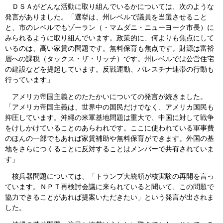
ＤＳＡがどんな活動に取り組んでいるかについては、次のような
発言がありました。「選挙は、州レベルで議員を当選させること
と、市のレベルでもゾーラン（・マムダニ・ニューヨーク市長）に
みられるように取り組んでいます。政策的に、何よりも焦点にして
いるのは、高い家賃の問題です。無料保育も焦点です。財源は富裕
層への課税（タックス・ザ・リッチ）です。州レベルでは公営住宅
の建設などを提起しています。反戦運動、パレスチナ連帯の行動も
行っています」
アメリカ帝国主義とのたたかいについての発言が続きました。
「アメリカ帝国主義は、世界中の国民だけでなく、アメリカ国民も
抑圧しています。沖縄の米軍基地問題は重大で、中国に対して戦争
をけしかけていることのあらわれです。ここに使われている軍事費
のほんの一部でもあれば家賃補助や無料保育ができます。外国の基
地をさらにつくることに反対することはメンバーで共有されていま
す」
核兵器問題については、「トランプ大統領が核実験の再開を言っ
ています。ＮＰＴ再検討会議に来られていると聞いて、この問題で
協力できることがあれば提案いただきたい」という発言が出されま
した。