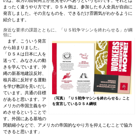
のは、双方の団長同士が意見をのべあうというものです。それとは
まったく違うやり方です。ＤＳＡ側は、参加した６人全員が自由に
発言しました。その主なものを、できるだけ雰囲気がわかるように
紹介します。
身近な要求の課題とともに、「ＵＳ戦争マシンを終わらせる」が綱
領に
まず、こういう発言
から始まりました。
「ＤＳＡは日本に人を
送って、みなさんの動
きを学んでいます。沖
縄の新基地建設反対、
核兵器に反対する運動
を学び教訓を見いだし
ています。共通の目標
（写真）「ＵＳ戦争マシンを終わらせる」こと
があると思います。ア
を宣言しているＤＳＡ綱領
メリカの帝国主義をや
めさせるということで
す。外国にある基地の
閉鎖縮小などで、アメリカの帝国的なやり方を抑えこむことで協力
できると思います」