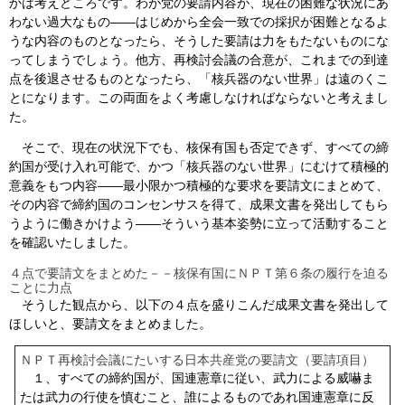
かは考えどころです。わが党の要請内容が、現在の困難な状況にあ
わない過大なもの――はじめから全会一致での採択が困難となるよ
うな内容のものとなったら、そうした要請は力をもたないものにな
ってしまうでしょう。他方、再検討会議の合意が、これまでの到達
点を後退させるものとなったら、「核兵器のない世界」は遠のくこ
とになります。この両面をよく考慮しなければならないと考えまし
た。
そこで、現在の状況下でも、核保有国も否定できず、すべての締
約国が受け入れ可能で、かつ「核兵器のない世界」にむけて積極的
意義をもつ内容――最小限かつ積極的な要求を要請文にまとめて、
その内容で締約国のコンセンサスを得て、成果文書を発出してもら
うように働きかけよう――そういう基本姿勢に立って活動すること
を確認いたしました。
４点で要請文をまとめた－－核保有国にＮＰＴ第６条の履行を迫る
ことに力点
そうした観点から、以下の４点を盛りこんだ成果文書を発出して
ほしいと、要請文をまとめました。
ＮＰＴ再検討会議にたいする日本共産党の要請文（要請項目）
１、すべての締約国が、国連憲章に従い、武力による威嚇ま
たは武力の行使を慎むこと、誰によるものであれ国連憲章に反