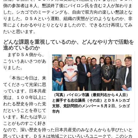
側の参加者は８人、懇談終了後にバイロン氏を含む２人が加わりま
した。シカゴでのミーティングも、自由で双方向の楽しい懇談とな
りました。ＤＳＡという運動、組織の実態がどのようなものか、非
常によくわかるやりとりとなりましたので、できるだけ再現してみ
たいと思います。
どんな課題を重視しているのか、どんなやり方で活動を
進めているのか
まずＤＳＡ側から、
こういうあいさつがあ
りました。
「本当に今日は、来
てくださって光栄に思
っています。日本共産
（写真）バイロン市議（最前列右から４人目）
党は、１００年以上に
と握手する志位議長（その左）とＤＳＡシカゴ
わたる歴史を持った党
支部、党訪問団のメンバー＝５月２日、シカゴ
だということを存じて
市内
います。私たちは学ぶ
ことがものすごく好き
なので、深い歴史を持った日本共産党のみなさんからも学びたいと
思っています。ＤＳＡは地域ごとにいろいろユニークで、このシカ