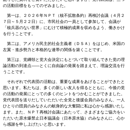
の活動目標をもってのぞみました。
第一は、２０２６年ＮＰＴ（核不拡散条約）再検討会議（４月２
７日～５月２２日）に、市民社会の一員として参加して、会議が
「核兵器のない世界」にむけて積極的成果を収めるよう、働きかけ
を行うことです。
第二は、アメリカ民主的社会主義者（ＤＳＡ）をはじめ、米国の
左翼・進歩勢力と本格的な連帯の関係を築くことです。
第三は、党綱領と党大会決定にもとづいて取り組んできた党の理
論活動の到達点――とくに自由論の発展を踏まえて、理論交流を行
うことです。
それぞれで代表団の活動は、重要な成果をあげることができたと
思います。私たちは、多くの新しい友人を得るとともに、今後の党
の活動の発展にとっての多くのヒントをつかむことができました。
党代表団を送りだしていただいた全党と後援会員のみなさん、一人
ひとりの団員のみなさんの献身的な大奮闘に私は心から感謝いたし
ます。また、ＮＰＴ再検討会議にあたって、さまざまなご協力をい
ただいた原水爆禁止日本協議会（日本原水協）のみなさんに、心か
ら感謝を申し上げたいと思います。