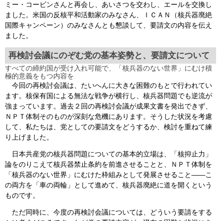
ミー・コービンさんと再会し、あいさつを交わし、エールを交換し
ました。米国の反核平和活動家のみなさん、ＩＣＡＮ（核兵器廃絶
国際キャンペーン）のみなさんとも懇談して、要請文の内容を伝え
ました。
再検討会議にのぞむ党の基本姿勢と、要請文について
すべての締約国が受け入れ可能で、「核兵器のない世界」にむけ積
極的意義をもつ内容を
今回の再検討会議は、たいへんに大きな困難のもとで行われてい
ます。核保有国による無法な戦争が横行し、核兵器問題でも逆流が
強まっています。過去２回の再検討会議が成果文書を発出できず、
ＮＰＴ体制そのものが深刻な危機にあります。そうした状況を考慮
して、私たちは、党としての要請文をどうするか、検討を重ねて練
り上げました。
日本共産党の核兵器問題についての基本的立場は、「核抑止力」
論をのりこえて核兵器禁止条約を前進させることと、ＮＰＴ体制を
「核兵器のない世界」にむけた枠組みとして発展させること――こ
の両方を「車の両輪」として進めて、核兵器廃絶に道を開くという
ものです。
ただ同時に、今度の再検討会議については、どういう要請をする