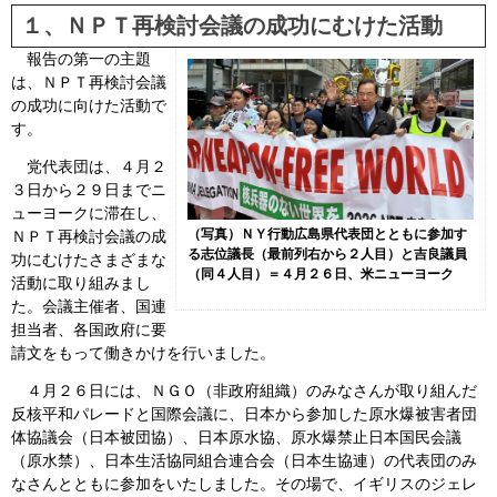
１、ＮＰＴ再検討会議の成功にむけた活動
報告の第一の主題
は、ＮＰＴ再検討会議
の成功に向けた活動で
す。
党代表団は、４月２
３日から２９日までニ
ューヨークに滞在し、
（写真）ＮＹ行動広島県代表団とともに参加す
ＮＰＴ再検討会議の成
る志位議長（最前列右から２人目）と吉良議員
功にむけたさまざまな
（同４人目）＝４月２６日、米ニューヨーク
活動に取り組みまし
た。会議主催者、国連
担当者、各国政府に要
請文をもって働きかけを行いました。
４月２６日には、ＮＧＯ（非政府組織）のみなさんが取り組んだ
反核平和パレードと国際会議に、日本から参加した原水爆被害者団
体協議会（日本被団協）、日本原水協、原水爆禁止日本国民会議
（原水禁）、日本生活協同組合連合会（日本生協連）の代表団のみ
なさんとともに参加をいたしました。その場で、イギリスのジェレ