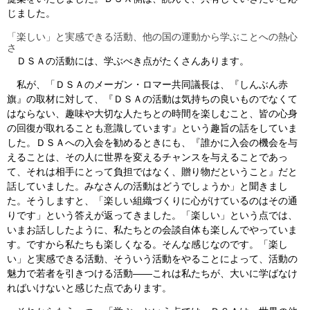
じました。
「楽しい」と実感できる活動、他の国の運動から学ぶことへの熱心
さ
ＤＳＡの活動には、学ぶべき点がたくさんあります。
私が、「ＤＳＡのメーガン・ロマー共同議長は、『しんぶん赤
旗』の取材に対して、『ＤＳＡの活動は気持ちの良いものでなくて
はならない、趣味や大切な人たちとの時間を楽しむこと、皆の心身
の回復が取れることも意識しています』という趣旨の話をしていま
した。ＤＳＡへの入会を勧めるときにも、『誰かに入会の機会を与
えることは、その人に世界を変えるチャンスを与えることであっ
て、それは相手にとって負担ではなく、贈り物だということ』だと
話していました。みなさんの活動はどうでしょうか」と聞きまし
た。そうしますと、「楽しい組織づくりに心がけているのはその通
りです」という答えが返ってきました。「楽しい」という点では、
いまお話ししたように、私たちとの会談自体も楽しんでやっていま
す。ですから私たちも楽しくなる。そんな感じなのです。「楽し
い」と実感できる活動、そういう活動をやることによって、活動の
魅力で若者を引きつける活動――これは私たちが、大いに学ばなけ
ればいけないと感じた点であります。