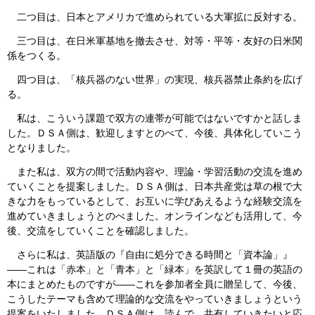
二つ目は、日本とアメリカで進められている大軍拡に反対する。
三つ目は、在日米軍基地を撤去させ、対等・平等・友好の日米関
係をつくる。
四つ目は、「核兵器のない世界」の実現、核兵器禁止条約を広げ
る。
私は、こういう課題で双方の連帯が可能ではないですかと話しま
した。ＤＳＡ側は、歓迎しますとのべて、今後、具体化していこう
となりました。
また私は、双方の間で活動内容や、理論・学習活動の交流を進め
ていくことを提案しました。ＤＳＡ側は、日本共産党は草の根で大
きな力をもっているとして、お互いに学びあえるような経験交流を
進めていきましょうとのべました。オンラインなども活用して、今
後、交流をしていくことを確認しました。
さらに私は、英語版の『自由に処分できる時間と「資本論」』
――これは「赤本」と「青本」と「緑本」を英訳して１冊の英語の
本にまとめたものですが――これを参加者全員に贈呈して、今後、
こうしたテーマも含めて理論的な交流をやっていきましょうという
提案をいたしました。ＤＳＡ側は、読んで、共有していきたいと応