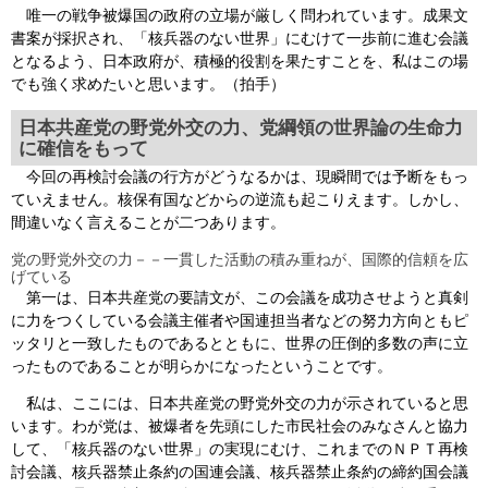
唯一の戦争被爆国の政府の立場が厳しく問われています。成果文
書案が採択され、「核兵器のない世界」にむけて一歩前に進む会議
となるよう、日本政府が、積極的役割を果たすことを、私はこの場
でも強く求めたいと思います。（拍手）
日本共産党の野党外交の力、党綱領の世界論の生命力
に確信をもって
今回の再検討会議の行方がどうなるかは、現瞬間では予断をもっ
ていえません。核保有国などからの逆流も起こりえます。しかし、
間違いなく言えることが二つあります。
党の野党外交の力－－一貫した活動の積み重ねが、国際的信頼を広
げている
第一は、日本共産党の要請文が、この会議を成功させようと真剣
に力をつくしている会議主催者や国連担当者などの努力方向ともピ
ッタリと一致したものであるとともに、世界の圧倒的多数の声に立
ったものであることが明らかになったということです。
私は、ここには、日本共産党の野党外交の力が示されていると思
います。わが党は、被爆者を先頭にした市民社会のみなさんと協力
して、「核兵器のない世界」の実現にむけ、これまでのＮＰＴ再検
討会議、核兵器禁止条約の国連会議、核兵器禁止条約の締約国会議