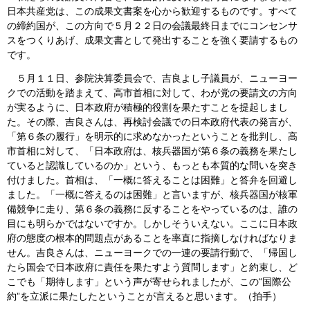
日本共産党は、この成果文書案を心から歓迎するものです。すべて
の締約国が、この方向で５月２２日の会議最終日までにコンセンサ
スをつくりあげ、成果文書として発出することを強く要請するもの
です。
５月１１日、参院決算委員会で、吉良よし子議員が、ニューヨー
クでの活動を踏まえて、高市首相に対して、わが党の要請文の方向
が実るように、日本政府が積極的役割を果たすことを提起しまし
た。その際、吉良さんは、再検討会議での日本政府代表の発言が、
「第６条の履行」を明示的に求めなかったということを批判し、高
市首相に対して、「日本政府は、核兵器国が第６条の義務を果たし
ていると認識しているのか」という、もっとも本質的な問いを突き
付けました。首相は、「一概に答えることは困難」と答弁を回避し
ました。「一概に答えるのは困難」と言いますが、核兵器国が核軍
備競争に走り、第６条の義務に反することをやっているのは、誰の
目にも明らかではないですか。しかしそういえない。ここに日本政
府の態度の根本的問題点があることを率直に指摘しなければなりま
せん。吉良さんは、ニューヨークでの一連の要請行動で、「帰国し
たら国会で日本政府に責任を果たすよう質問します」と約束し、ど
こでも「期待します」という声が寄せられましたが、この“国際公
約”を立派に果たしたということが言えると思います。（拍手）