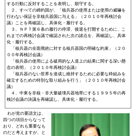
する行動に反対することを表明し、順守する。
２、すべての締約国が、「核兵器の使用または使用の威嚇を
行わない保証を非核兵器国に与える」（２０１０年再検討会
議）ことを再確認し、具体化・履行する。
３、ＮＰＴ第６条の履行の停滞、後退を打開するために、こ
れまでの再検討会議で確認された次の諸点を、再確認し、具体
化・履行する。
「核兵器の全面廃絶に対する核兵器国の明確な約束」（２０
００年再検討会議）
「核兵器の使用による破局的な人道上の結果に関する深い懸
念の表明」（２０１０年再検討会議）
「核兵器のない世界を達成し維持するために必要な枠組みを
確立するための特別な取り組みを行う」（２０１０年再検討会
議）
４、中東を非核・非大量破壊兵器地帯にする１９９５年の再
検討会議の決議を再確認し、具体化・履行する。
わが党の要請文は、
四つの項目からなって
おり、どれも重要なも
のだと考えますが、と