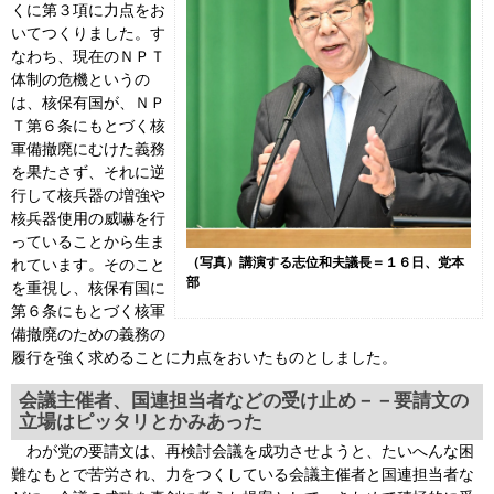
くに第３項に力点をお
いてつくりました。す
なわち、現在のＮＰＴ
体制の危機というの
は、核保有国が、ＮＰ
Ｔ第６条にもとづく核
軍備撤廃にむけた義務
を果たさず、それに逆
行して核兵器の増強や
核兵器使用の威嚇を行
っていることから生ま
（写真）講演する志位和夫議長＝１６日、党本
れています。そのこと
部
を重視し、核保有国に
第６条にもとづく核軍
備撤廃のための義務の
履行を強く求めることに力点をおいたものとしました。
会議主催者、国連担当者などの受け止め－－要請文の
立場はピッタリとかみあった
わが党の要請文は、再検討会議を成功させようと、たいへんな困
難なもとで苦労され、力をつくしている会議主催者と国連担当者な