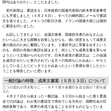
関与はありがたい」とこたえました。
党代表団は、要請文を、日本政府の国連代表部の鈴木孝宏参事官
にも手渡しました（４月２４日）。すべての締約国にメールで要請
文を送りました。メキシコの駐日大使、イランの国連大使には個別
に要請を行いました。
お話ししてきたように、会議主催者、国連担当者のみなさんは、
たいへんに大きな困難を自覚しながらも、強い決意をもって成果文
書の発出のために奮闘しています。２週目半ばに草案を出すという
のも、前回の失敗の教訓を踏まえて、何としても成果文書を実らせ
ようという立場からのものです。日本共産党の要請文は、この会議
を成功させたいと努力されている方々の気持ちにかみあい、やろう
としていることにピッタリとかみあったという実感を強くしたとい
うことを報告したいと思います。
一般討論の特徴、成果文書案（５月１３日）について
三つの流れが浮き彫りに－－ＮＰＴ第６条履行を迫る国が７割を超
えた
４月２７日から始まった一般討論、３０日から始まった第１委員
会での討論は、わが党の要請文で求めている方向が、国際社会の圧
倒的多数であり、世界の本流であることを示すものとなっていま