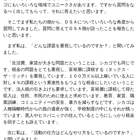
ゴにもいろいろな地域でユニークさがあります。ですから質問をな
るべく出してもらって、それに答えたいと思います」
そこでまず私たちの側から、ＤＳＡについていろいろな角度から
質問してみました。質問に答えてＤＳＡ側が語ったことを報告した
いと思います。
まず私は、「どんな課題を重視しているのですか？」と聞いてみ
ました。
「生活費、家賃が大きな問題だということは、シカゴでも同じで
す。税金の問題をとても重視し、富裕層に課税する（タックス・
ザ・リッチ）を重視しています。１００万ドル以上稼いでいる人に
対し４％の課税という累進性をもつような税金にしたいということ
です。法人税の引き上げも要求しています。富裕層に課税して得た
収入は、住民、市民のために使えと求めています。教育、家賃、職
業訓練、コミュニティーの安全、暴力を減らすなどです。シカゴは
人種隔離時代からの負の遺産が強く、学校制度の中にもそれが残っ
ています。黒人やヒスパニックの住んでいるところにしっかり税金
を回すことも訴えています」
次に私は、「活動の仕方はどんなやり方をしているのですか？」
と聞いてみました。