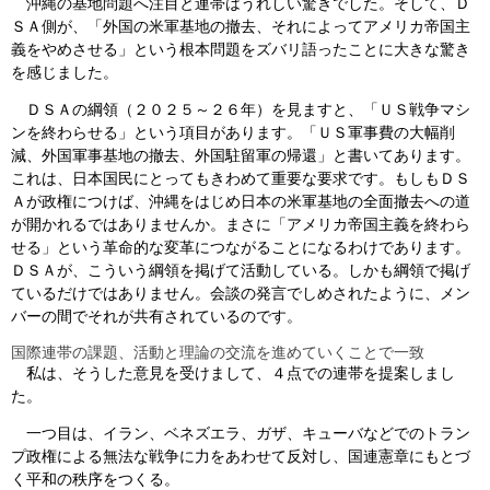
沖縄の基地問題へ注目と連帯はうれしい驚きでした。そして、Ｄ
ＳＡ側が、「外国の米軍基地の撤去、それによってアメリカ帝国主
義をやめさせる」という根本問題をズバリ語ったことに大きな驚き
を感じました。
ＤＳＡの綱領（２０２５～２６年）を見ますと、「ＵＳ戦争マシ
ンを終わらせる」という項目があります。「ＵＳ軍事費の大幅削
減、外国軍事基地の撤去、外国駐留軍の帰還」と書いてあります。
これは、日本国民にとってもきわめて重要な要求です。もしもＤＳ
Ａが政権につけば、沖縄をはじめ日本の米軍基地の全面撤去への道
が開かれるではありませんか。まさに「アメリカ帝国主義を終わら
せる」という革命的な変革につながることになるわけであります。
ＤＳＡが、こういう綱領を掲げて活動している。しかも綱領で掲げ
ているだけではありません。会談の発言でしめされたように、メン
バーの間でそれが共有されているのです。
国際連帯の課題、活動と理論の交流を進めていくことで一致
私は、そうした意見を受けまして、４点での連帯を提案しまし
た。
一つ目は、イラン、ベネズエラ、ガザ、キューバなどでのトラン
プ政権による無法な戦争に力をあわせて反対し、国連憲章にもとづ
く平和の秩序をつくる。