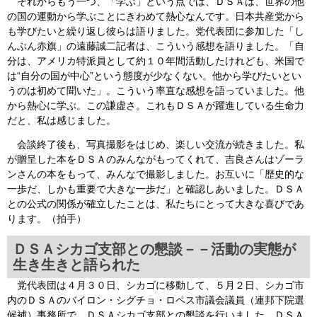
それからもう一つ、「学ぶ」という点では、ＤＳＡは、世界の他
の国の運動から学ぶことにきわめて熱心なんです。日本共産党から
も学びたいと繰り返し彼らは語りました。党代表団に参加した「し
んぶん赤旗」の遠藤誠二記者は、こういう感想を語りました。「自
分は、アメリカ特派員として約１０年間活動したけれども、米国で
は“自分の国が中心”という態度が少なくない。他から学びたいとい
うのは初めて聞いた」。こういう率直な感想を語っていました。他
から熱心に学ぶ。この謙虚さ。これもＤＳＡが躍進している生命力
だと、私は感じました。
会談終了後も、写真撮影をはじめ、楽しい交流が続きました。私
が贈呈した本をＤＳＡのみんながもってくれて、吉良さんはゾーラ
ンさんの本をもって、みんなで撮影しました。お互いに「歴史的な
一歩だ、しかも重要で大きな一歩だ」と確認しあいました。ＤＳＡ
との公式の関係が確立したことは、私たちにとって大きな喜びであ
ります。（拍手）
ＤＳＡシカゴ支部との懇談－－活動の実態が
生き生きと語られた
党代表団は４月３０日、シカゴに移動して、５月２日、シカゴ市
内のＤＳＡのバイロン・シグチョ・ロペス市議会議員（連邦下院選
候補）事務所で、ＤＳＡシカゴ支部との懇談を行いました。ＤＳＡ