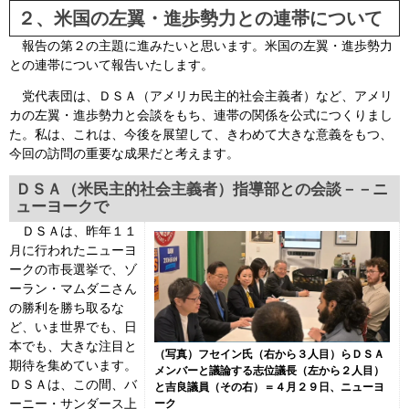
２、米国の左翼・進歩勢力との連帯について
報告の第２の主題に進みたいと思います。米国の左翼・進歩勢力
との連帯について報告いたします。
党代表団は、ＤＳＡ（アメリカ民主的社会主義者）など、アメリ
カの左翼・進歩勢力と会談をもち、連帯の関係を公式につくりまし
た。私は、これは、今後を展望して、きわめて大きな意義をもつ、
今回の訪問の重要な成果だと考えます。
ＤＳＡ（米民主的社会主義者）指導部との会談－－ニ
ューヨークで
ＤＳＡは、昨年１１
月に行われたニューヨ
ークの市長選挙で、ゾ
ーラン・マムダニさん
の勝利を勝ち取るな
ど、いま世界でも、日
本でも、大きな注目と
（写真）フセイン氏（右から３人目）らＤＳＡ
期待を集めています。
メンバーと議論する志位議長（左から２人目）
ＤＳＡは、この間、バ
と吉良議員（その右）＝４月２９日、ニューヨ
ーニー・サンダース上
ーク