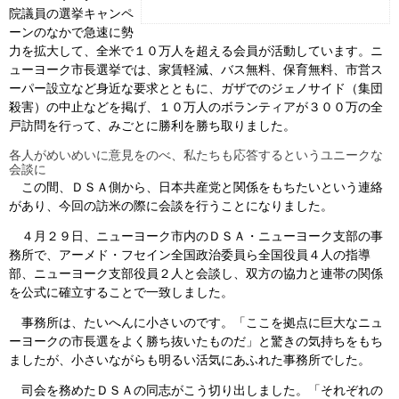
院議員の選挙キャンペ
ーンのなかで急速に勢
力を拡大して、全米で１０万人を超える会員が活動しています。ニ
ューヨーク市長選挙では、家賃軽減、バス無料、保育無料、市営ス
ーパー設立など身近な要求とともに、ガザでのジェノサイド（集団
殺害）の中止などを掲げ、１０万人のボランティアが３００万の全
戸訪問を行って、みごとに勝利を勝ち取りました。
各人がめいめいに意見をのべ、私たちも応答するというユニークな
会談に
この間、ＤＳＡ側から、日本共産党と関係をもちたいという連絡
があり、今回の訪米の際に会談を行うことになりました。
４月２９日、ニューヨーク市内のＤＳＡ・ニューヨーク支部の事
務所で、アーメド・フセイン全国政治委員ら全国役員４人の指導
部、ニューヨーク支部役員２人と会談し、双方の協力と連帯の関係
を公式に確立することで一致しました。
事務所は、たいへんに小さいのです。「ここを拠点に巨大なニュ
ーヨークの市長選をよく勝ち抜いたものだ」と驚きの気持ちをもち
ましたが、小さいながらも明るい活気にあふれた事務所でした。
司会を務めたＤＳＡの同志がこう切り出しました。「それぞれの