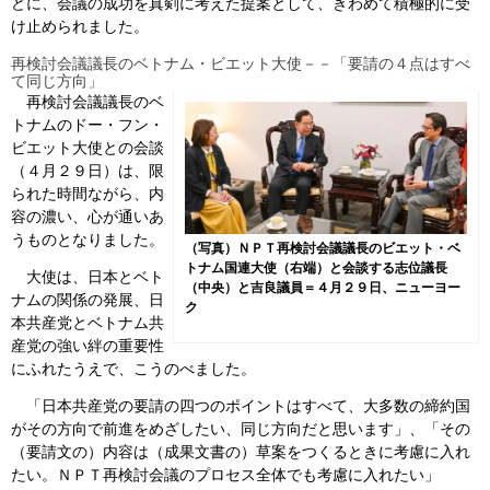
どに、会議の成功を真剣に考えた提案として、きわめて積極的に受
け止められました。
再検討会議議長のベトナム・ビエット大使－－「要請の４点はすべ
て同じ方向」
再検討会議議長のベ
トナムのドー・フン・
ビエット大使との会談
（４月２９日）は、限
られた時間ながら、内
容の濃い、心が通いあ
うものとなりました。
（写真）ＮＰＴ再検討会議議長のビエット・ベ
トナム国連大使（右端）と会談する志位議長
大使は、日本とベト
（中央）と吉良議員＝４月２９日、ニューヨー
ナムの関係の発展、日
ク
本共産党とベトナム共
産党の強い絆の重要性
にふれたうえで、こうのべました。
「日本共産党の要請の四つのポイントはすべて、大多数の締約国
がその方向で前進をめざしたい、同じ方向だと思います」、「その
（要請文の）内容は（成果文書の）草案をつくるときに考慮に入れ
たい。ＮＰＴ再検討会議のプロセス全体でも考慮に入れたい」