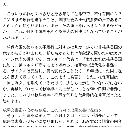
ん。
こういう流れがくっきりと浮き彫りになる中で、核保有国にＮＰ
Ｔ第６条の履行を迫る声こそ、国際社会の圧倒的多数の声であるこ
とが明らかになりました。また、その履行をはっきりと迫るかどう
か――これがＮＰＴ体制をめぐる最大の対決点となっていることが
示されました。
核保有国の第６条の不履行に対する批判が、多くの非核兵器国の
代表からあがりました。私たちがとりわけ印象深く聞いたのはカメ
ルーン代表の訴えです。カメルーン代表は、「われわれは核兵器国
に対し、第６条を順守するよう求める。核軍備の近代化を非難す
る。サイクルは完結し、何も変わることなく、５年後にまた同じ呪
文を携えて戻ってくる」、このように発言しました。核保有国は
「同じ呪文」を唱えているだけで、少しも進歩していないではない
か。再検討プロセスで核軍縮の前進がないことを強い口調で非難し
ました。これは非核兵器国の不満を代弁した象徴的な発言だったと
思います。
成果文書案を心から歓迎、この方向で成果文書の発出を
そうした討論を踏まえて、５月１３日、ビエット議長によって、
成果文書案が明らかになりました。それは、わが党の要請文の内容