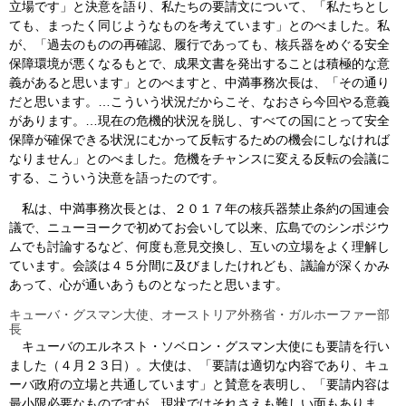
立場です」と決意を語り、私たちの要請文について、「私たちとし
ても、まったく同じようなものを考えています」とのべました。私
が、「過去のものの再確認、履行であっても、核兵器をめぐる安全
保障環境が悪くなるもとで、成果文書を発出することは積極的な意
義があると思います」とのべますと、中満事務次長は、「その通り
だと思います。…こういう状況だからこそ、なおさら今回やる意義
があります。…現在の危機的状況を脱し、すべての国にとって安全
保障が確保できる状況にむかって反転するための機会にしなければ
なりません」とのべました。危機をチャンスに変える反転の会議に
する、こういう決意を語ったのです。
私は、中満事務次長とは、２０１７年の核兵器禁止条約の国連会
議で、ニューヨークで初めてお会いして以来、広島でのシンポジウ
ムでも討論するなど、何度も意見交換し、互いの立場をよく理解し
ています。会談は４５分間に及びましたけれども、議論が深くかみ
あって、心が通いあうものとなったと思います。
キューバ・グスマン大使、オーストリア外務省・ガルホーファー部
長
キューバのエルネスト・ソベロン・グスマン大使にも要請を行い
ました（４月２３日）。大使は、「要請は適切な内容であり、キュ
ーバ政府の立場と共通しています」と賛意を表明し、「要請内容は
最小限必要なものですが、現状ではそれさえも難しい面もありま