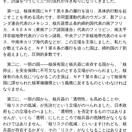
す。討論をつうじて三つの流れが浮き彫りになってきました。
第一は、核保有国にＮＰＴ第６条の履行を迫り、具体的行動を起
こすことを求める流れです。非同盟運動代表のウガンダ、新アジェ
ンダ連合代表のメキシコ、核兵器禁止条約締約国代表の南アフリ
カ、ＡＳＥＡＮ（東南アジア諸国連合）代表のフィリピン、南太平
洋非核地帯代表のソロモン諸島、中央アジア非核地帯代表のキルギ
ス、中南米カリブ海代表などが、この立場を主張しました。私たち
が数えてみると、ＮＰＴ第６条の履行を迫った国は、締約国の７割
を超えました。圧倒的多数です。
第二に、一部の国――核保有国と核兵器に依存する国から、「核
抑止」を安全保障に不可欠なものとする立場がのべられました。核
保有の永久化につながるこの主張は、ＮＰＴ第６条によって核保有
国に課せられた核軍備撤廃という義務に反するものといわなければ
なりません。
第三に、一部の国から、核兵器の「透明性」を高めることや、
「核リスクの低減」が先決だという立場がのべられました。日本政
府もこの立場をのべました。「透明性」を否定するものではありま
せんが、いくら「透明」にしたところで核兵器の危険性がなくなる
わけではありません。「核リスクの低減」といいますけれども、核
兵器が存在するかぎり、その「リスク」がなくなることはありませ