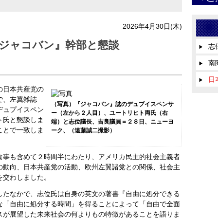
2026年4月30日(木)
ジャコバン』幹部と懇談
志
▶
南
▶
日
▶
の日本共産党の
で、左翼雑誌
（写真）『ジャコバン』誌のデュプイスペンサ
デュプイスペン
ー（左から２人目）、ユートリヒト両氏（右
ト氏と懇談しま
端）と志位議長、吉良議員＝２８日、ニューヨ
ことで一致しま
ーク、（遠藤誠二撮影）
事も含めて２時間半にわたり、アメリカ民主的社会主義者
の動向、日本共産党の活動、欧州左翼諸党との関係、社会主
を交わしました。
たなかで、志位氏は自身の英文の著書『自由に処分できる
な「自由に処分する時間」を得ることによって「自由で全面
スが展望した未来社会の何よりもの特徴があることを語りま