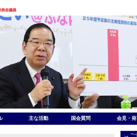
ル
主な活動
国会質問
会見・発
→ご