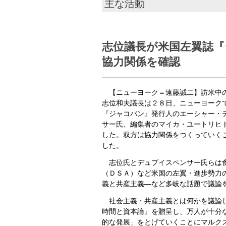
主な活動
志位議長が米国左翼誌『
協力関係を確認
【ニューヨーク＝遠藤誠二】訪米中
志位和夫議長は２８日、ニューヨーク
『ジャコバン』発行人のエーシャー・
サー氏、編集者のマイカ・ユートリヒ
した。双方は協力関係をつくっていく
した。
志位氏とデュプイスペンサー氏らは食
（ＤＳＡ）など米国の左翼・進歩勢力
義と共産主義―など多岐な話題で議論
社会主義・共産主義とは何かを議論し
時間と資本論』を贈呈し、万人が十分
的な発展」をとげていくことにマルク