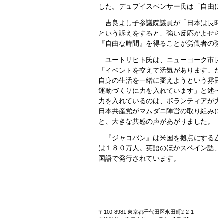
した。デュプイスペンサー氏は「自由
吉良よし子参議院議員が「日本は長時
という訴えをすると、強い反応がよせ
『自由な時間』を得ることが労働者の
ユートリヒト氏は、ニューヨーク市長
「イベントを交えて活気があります。
自身の生活を一緒に変えようという雰
運動づくりに力を入れています」と述
力を入れているのは、ボランティアが
日本共産党がマムダニ陣営の取り組み
と、大きな共感の声があがりました。
『ジャコバン』は米国を拠点にする左
は１８０万人。英語のほかスペイン語
国語で発行されています。
〒100-8981 東京都千代田区永田町2-2-1