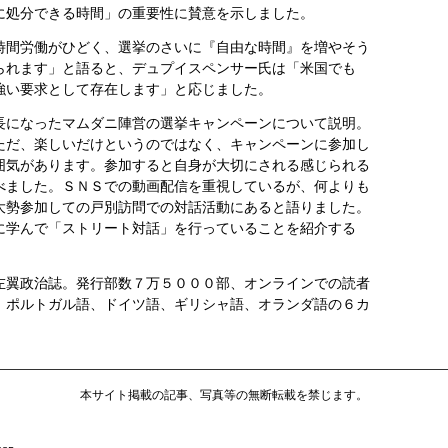
に処分できる時間」の重要性に賛意を示しました。
間労働がひどく、選挙のさいに『自由な時間』を増やそう
られます」と語ると、デュプイスペンサー氏は「米国でも
強い要求として存在します」と応じました。
になったマムダニ陣営の選挙キャンペーンについて説明。
ただ、楽しいだけというのではなく、キャンペーンに参加し
囲気があります。参加すると自身が大切にされる感じられる
べました。ＳＮＳでの動画配信を重視しているが、何よりも
大勢参加しての戸別訪問での対話活動にあると語りました。
に学んで「ストリート対話」を行っていることを紹介する
翼政治誌。発行部数７万５０００部、オンラインでの読者
、ポルトガル語、ドイツ語、ギリシャ語、オランダ語の６カ
本サイト掲載の記事、写真等の無断転載を禁じます。