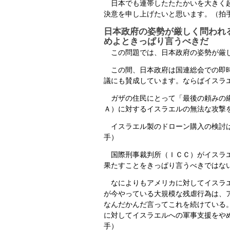
日本でも連帯したたたかいを大きく起
決意を申し上げたいと思います。（拍
日本政府の姿勢が厳しく問われ
めよときっぱり言うべきだ
この問題では、日本政府の姿勢が厳
この間、日本政府は国連総会での即時
議にも賛成しています。ならばイスラ
ガザの住民にとって「最後の頼みの綱
Ａ）に対するイスラエルの無法な攻撃
イスラエル製のドローン購入の検討は
手）
国際刑事裁判所（ＩＣＣ）がイスラエ
果たすことをきっぱり言うべきではな
なによりもアメリカに対してイスラエ
が今やっている大規模な残虐行為は、
なんだかんだ言ってこれを続けている
に対してイスラエルへの軍事支援をや
手）