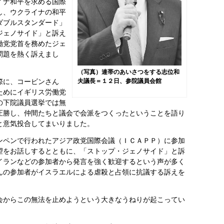
イナ和平を求める国際
し、ウクライナの和平
ダブルスタンダード」
ジェノサイド」と訴え
働党党首を務めたジェ
問題を熱く訴えまし
（写真）連帯のあいさつをする志位和
際に、コービンさん
夫議長＝１２日、参院議員会館
ためにイギリス労働党
の下院議員選挙では無
圧勝し、仲間たちと議会で会派をつくったということを語り
と意気投合してまいりました。
ペンで行われたアジア政党国際会議（ＩＣＡＰＰ）に参加
望をお話しするとともに、「ストップ・ジェノサイド」と訴
イランなどの参加者から発言を強く歓迎するという声が多く
んの参加者がイスラエルによる虐殺と占領に抗議する訴えを
からこの無法を止めようという大きなうねりが起こってい