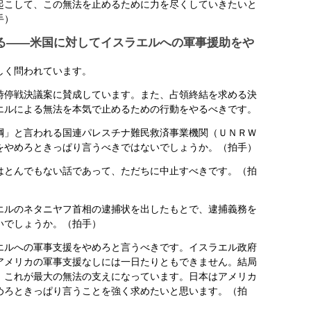
こして、この無法を止めるために力を尽くしていきたいと
手）
る――米国に対してイスラエルへの軍事援助をや
しく問われています。
停戦決議案に賛成しています。また、占領終結を求める決
エルによる無法を本気で止めるための行動をやるべきです。
」と言われる国連パレスチナ難民救済事業機関（ＵＮＲＷ
をやめろときっぱり言うべきではないでしょうか。（拍手）
とんでもない話であって、ただちに中止すべきです。（拍
ルのネタニヤフ首相の逮捕状を出したもとで、逮捕義務を
いでしょうか。（拍手）
ルへの軍事支援をやめろと言うべきです。イスラエル政府
アメリカの軍事支援なしには一日たりともできません。結局
。これが最大の無法の支えになっています。日本はアメリカ
めろときっぱり言うことを強く求めたいと思います。（拍