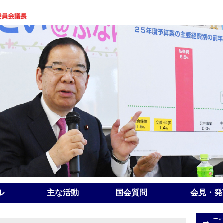
ル
主な活動
国会質問
会見・発
→ご