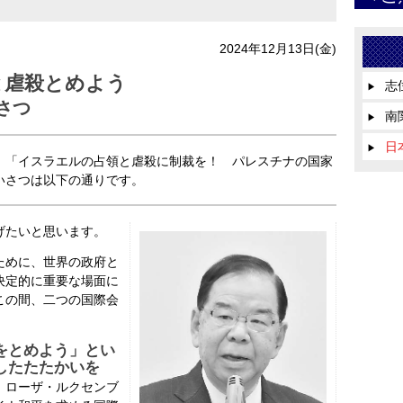
2024年12月13日(金)
と虐殺とめよう
志
▶
さつ
南
▶
日
▶
「イスラエルの占領と虐殺に制裁を！ パレスチナの国家
いさつは以下の通りです。
げたいと思います。
ために、世界の政府と
決定的に重要な場面に
この間、二つの国際会
をとめよう」とい
したたたかいを
、ローザ・ルクセンブ