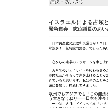
演説・あいさつ
イスラエルによる占領
緊急集会 志位議長のあい
日本共産党の志位和夫議長が１２日、
承認を！ 緊急院内集会」で行ったあ
心からの連帯のメッセージを申し上
ガザでのジェノサイドを終わらせる
市民社会がそろって声を上げることが
きていると思います。私はそのことを
議に参加し、痛感してきました。
欧州でもアジアでも「この無法
う大きなうねり――日本も連帯
一つは、８月にドイツのベルリンで