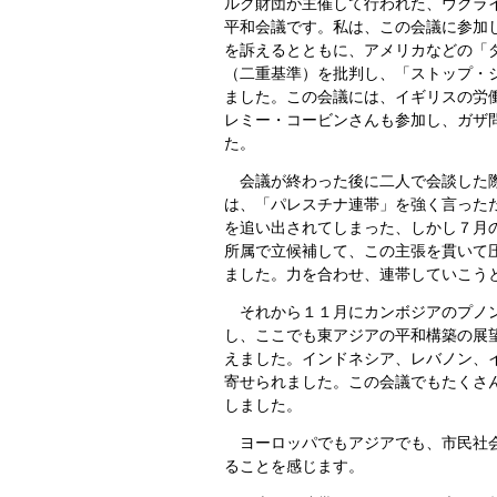
ルク財団が主催して行われた、ウクラ
平和会議です。私は、この会議に参加
を訴えるとともに、アメリカなどの「
（二重基準）を批判し、「ストップ・
ました。この会議には、イギリスの労
レミー・コービンさんも参加し、ガザ
た。
会議が終わった後に二人で会談した
は、「パレスチナ連帯」を強く言った
を追い出されてしまった、しかし７月
所属で立候補して、この主張を貫いて
ました。力を合わせ、連帯していこう
それから１１月にカンボジアのプノン
し、ここでも東アジアの平和構築の展
えました。インドネシア、レバノン、
寄せられました。この会議でもたくさ
しました。
ヨーロッパでもアジアでも、市民社会
ることを感じます。