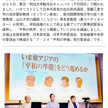
が２４日、東京・明治大学駿河台キャンパス（千代田区）で開かれ
会見・発言集
ました。パネリストとして日本共産党の志位和夫議長、室蘭工業大
学の清末愛砂教授（オンライン参加）、新潟国際情報大学の佐々木
論文・著書
寛教授、山口大学の纐纈（こうけつ）厚名誉教授（兼コーディネー
ター）が登壇し、岸田政権のもとで高まる東アジアの軍事的緊張を
緩和し、「平和の秩序」をどう構築していくのかを議論しました。
主催は全国革新懇、日本原水協、日本平和委員会、安保破棄中央実
行委員会で構成する「７・２４『平和の準備』実行委員会」です。