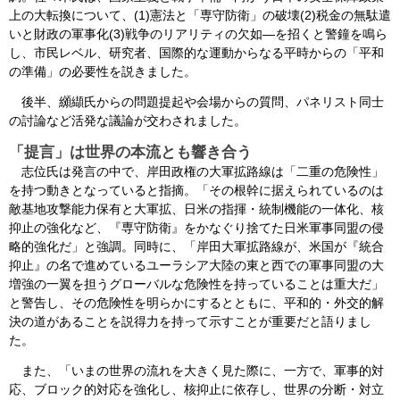
上の大転換について、(1)憲法と「専守防衛」の破壊(2)税金の無駄遣
いと財政の軍事化(3)戦争のリアリティの欠如―を招くと警鐘を鳴ら
し、市民レベル、研究者、国際的な運動からなる平時からの「平和
の準備」の必要性を説きました。
後半、纐纈氏からの問題提起や会場からの質問、パネリスト同士
の討論など活発な議論が交わされました。
「提言」は世界の本流とも響き合う
志位氏は発言の中で、岸田政権の大軍拡路線は「二重の危険性」
を持つ動きとなっていると指摘。「その根幹に据えられているのは
敵基地攻撃能力保有と大軍拡、日米の指揮・統制機能の一体化、核
抑止の強化など、『専守防衛』をかなぐり捨てた日米軍事同盟の侵
略的強化だ」と強調。同時に、「岸田大軍拡路線が、米国が『統合
抑止』の名で進めているユーラシア大陸の東と西での軍事同盟の大
増強の一翼を担うグローバルな危険性を持っていることは重大だ」
と警告し、その危険性を明らかにするとともに、平和的・外交的解
決の道があることを説得力を持って示すことが重要だと語りまし
た。
また、「いまの世界の流れを大きく見た際に、一方で、軍事的対
応、ブロック的対応を強化し、核抑止に依存し、世界の分断・対立