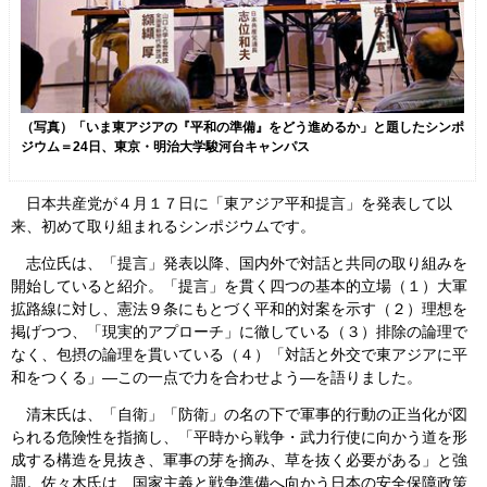
（写真）「いま東アジアの『平和の準備』をどう進めるか」と題したシンポ
ジウム＝24日、東京・明治大学駿河台キャンパス
日本共産党が４月１７日に「東アジア平和提言」を発表して以
来、初めて取り組まれるシンポジウムです。
志位氏は、「提言」発表以降、国内外で対話と共同の取り組みを
開始していると紹介。「提言」を貫く四つの基本的立場（１）大軍
拡路線に対し、憲法９条にもとづく平和的対案を示す（２）理想を
掲げつつ、「現実的アプローチ」に徹している（３）排除の論理で
なく、包摂の論理を貫いている（４）「対話と外交で東アジアに平
和をつくる」―この一点で力を合わせよう―を語りました。
清末氏は、「自衛」「防衛」の名の下で軍事的行動の正当化が図
られる危険性を指摘し、「平時から戦争・武力行使に向かう道を形
成する構造を見抜き、軍事の芽を摘み、草を抜く必要がある」と強
調。佐々木氏は、国家主義と戦争準備へ向かう日本の安全保障政策