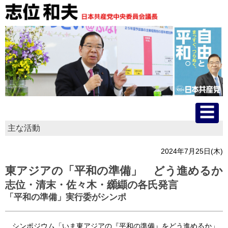
主な活動
HOME
2024年7月25日(木)
プロフィール
東アジアの「平和の準備」 どう進めるか
志位・清末・佐々木・纐纈の各氏発言
主な活動
「平和の準備」実行委がシンポ
国会質問
シンポジウム「いま東アジアの『平和の準備』をどう進めるか」