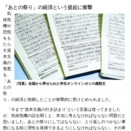
「あとの祭り」の経済という提起に衝撃
気
候危
機や
恐慌
をも
たら
す資
本主
義の
害悪
を、
「あ
（写真）全国から寄せられた学生オンラインゼミの感想文
との
祭
り」の経済と指摘したことが衝撃的に受けとめられました。
「今まで“資本主義の行き詰まり”という言葉は使ってきました
が、気候危機の話を聞くと、本当に考えなければならない問題だと
思いました。あとの祭りにしてはならない、とり返しのつかない事
態になる前に理性を発揮できるようにしなければならない。その希