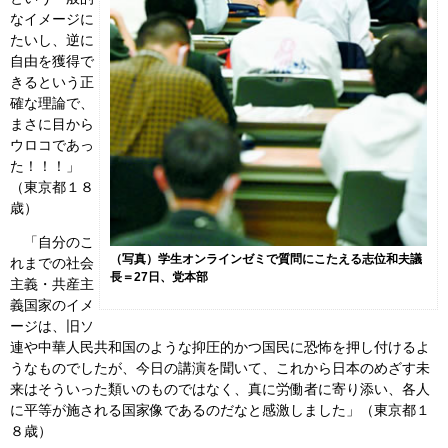
なイメージに
たいし、逆に
自由を獲得で
きるという正
確な理論で、
まさに目から
ウロコであっ
た！！！」
（東京都１８
歳）
「自分のこ
（写真）学生オンラインゼミで質問にこたえる志位和夫議
れまでの社会
長＝27日、党本部
主義・共産主
義国家のイメ
ージは、旧ソ
連や中華人民共和国のような抑圧的かつ国民に恐怖を押し付けるよ
うなものでしたが、今日の講演を聞いて、これから日本のめざす未
来はそういった類いのものではなく、真に労働者に寄り添い、各人
に平等が施される国家像であるのだなと感激しました」（東京都１
８歳）