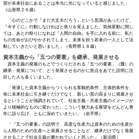
望が未来社会にあることは本当に光になっていると感じました」
（山形県２６歳）
「心のどこかで『まだ大丈夫だろう』という意識があったけど、
『今すぐに』行動しなければと焦りを覚えました。気候変動に関し
ては、あとの祭りになれば『人間の自由』を手に入れる前に、私た
ちの生命がおびやかされてしまう。未来を担う若者の一人として活
動していきたいと思いました」（長野県１８歳）
資本主義から「五つの要素」を継承、発展させる
資本主義の発展のもとでつくりだされる「五つの要素」（
注
）の
継承・発展について、どう発展させるのかに焦点をあてた説明に注
目した人も多くいました。
「発達した資本主義からつくられる客観的条件、主体的条件を、
単に未来社会に引き継ぐだけでなく、新しい質の高まりに発展させ
るということが強調されていて、社会主義・共産主義のイメージが
より積極的なものに変わった。こういう魅力ある展望をどんどん青
年に語り広げ、ともに深めていきたい」（岩手県）
「『五つの要素』の説明で、高度な生産力は資本のための生産か
ら人間のための生産へと発展させることなど、継承だけでなく発展
させることで社会主義が磨かれていくと思った」（新潟県）