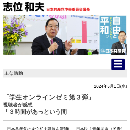
主な活動
HOME
2024年5月1日(水)
プロフィール
「学生オンラインゼミ第３弾」
視聴者が感想
主な活動
「３時間があっという間」
国会質問
日本共産党の志位和夫議長を講師に、日本民主青年同盟（民青）