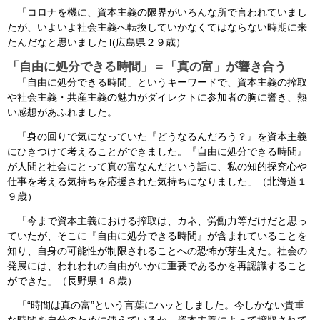
「コロナを機に、資本主義の限界がいろんな所で言われていまし
たが、いよいよ社会主義へ転換していかなくてはならない時期に来
たんだなと思いました｣(広島県２９歳）
「自由に処分できる時間」＝「真の富」が響き合う
「自由に処分できる時間」というキーワードで、資本主義の搾取
や社会主義・共産主義の魅力がダイレクトに参加者の胸に響き、熱
い感想があふれました。
「身の回りで気になっていた『どうなるんだろう？』を資本主義
にひきつけて考えることができました。『自由に処分できる時間』
が人間と社会にとって真の富なんだという話に、私の知的探究心や
仕事を考える気持ちを応援された気持ちになりました」（北海道１
９歳）
「今まで資本主義における搾取は、カネ、労働力等だけだと思っ
ていたが、そこに『自由に処分できる時間』が含まれていることを
知り、自身の可能性が制限されることへの恐怖が芽生えた。社会の
発展には、われわれの自由がいかに重要であるかを再認識すること
ができた」（長野県１８歳）
「“時間は真の富”という言葉にハッとしました。今しかない貴重