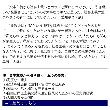
「資本主義から社会主義へとガラッと変わるのではなく、引き継
いで“発展させる”というのが大事なカギだと思った。社会主義の魅
力を多くの青年に伝えていきたい」（愛知県２７歳）
「“多数派にする”という明確な目標を掲げてくださったのを見
て、ここで役に立ちたいという思いが一層強まった。“社会は私たち
で変えられる”と伝えることができれば、そういった人たちにも関心
が芽生える。私がそうであったように、“とりあえず動いてみよ
う”と考えてくれる人が現れる。社会主義への前進とはこういうこと
なんだろうと私は思う。私は数十年後、全員でこの活動の答え合わ
せができるよう活動を発信するお手伝いをし続けていきたい」（福
島県１８歳）
注 資本主義から引き継ぐ「五つの要素」
(1)高度な生産力
(2)経済を社会的に規制・管理する仕組み
(3)国民の生活と権利を守るルール
(4)自由と民主主義の諸制度と国民のたたかいの歴史的経験
(5)人間の豊かな個性
→ご意見はこちら