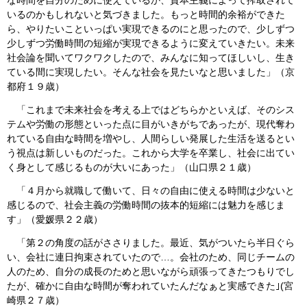
な時間を自分のために使えているか、資本主義によって搾取されて
いるのかもしれないと気づきました。もっと時間的余裕ができた
ら、やりたいこといっぱい実現できるのにと思ったので、少しずつ
少しずつ労働時間の短縮が実現できるように変えていきたい。未来
社会論を聞いてワクワクしたので、みんなに知ってほしいし、生き
ている間に実現したい。そんな社会を見たいなと思いました」（京
都府１９歳）
「これまで未来社会を考える上ではどちらかといえば、そのシス
テムや労働の形態といった点に目がいきがちであったが、現代奪わ
れている自由な時間を増やし、人間らしい発展した生活を送るとい
う視点は新しいものだった。これから大学を卒業し、社会に出てい
く身として感じるものが大いにあった」（山口県２１歳）
「４月から就職して働いて、日々の自由に使える時間は少ないと
感じるので、社会主義の労働時間の抜本的短縮には魅力を感じま
す」（愛媛県２２歳）
「第２の角度の話がささりました。最近、気がついたら半日ぐら
い、会社に連日拘束されていたので…。会社のため、同じチームの
人のため、自分の成長のためと思いながら頑張ってきたつもりでし
たが、確かに自由な時間が奪われていたんだなぁと実感できた｣(宮
崎県２７歳）