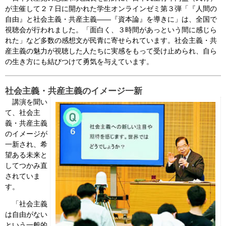
が主催して２７日に開かれた学生オンラインゼミ第３弾「『人間の
会見・発言集
自由』と社会主義・共産主義――『資本論』を導きに」は、全国で
視聴会が行われました。「面白く、３時間があっという間に感じら
論文・著書
れた」など多数の感想文が民青に寄せられています。社会主義・共
産主義の魅力が視聴した人たちに実感をもって受け止められ、自ら
の生き方にも結びつけて勇気を与えています。
社会主義・共産主義のイメージ一新
講演を聞い
て、社会主
義・共産主義
のイメージが
一新され、希
望ある未来と
してつかみ直
されていま
す。
「社会主義
は自由がない
という一般的