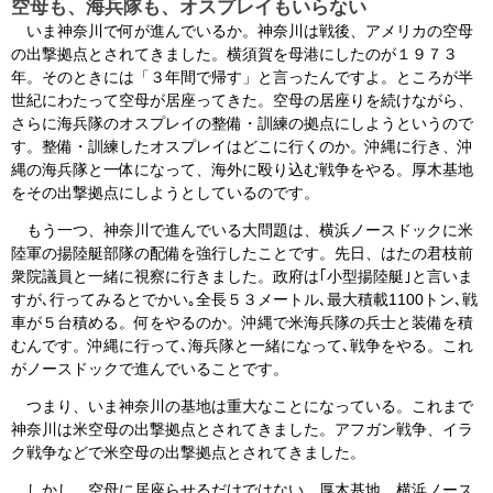
空母も、海兵隊も、オスプレイもいらない
いま神奈川で何が進んでいるか。神奈川は戦後、アメリカの空母
の出撃拠点とされてきました。横須賀を母港にしたのが１９７３
年。そのときには「３年間で帰す」と言ったんですよ。ところが半
世紀にわたって空母が居座ってきた。空母の居座りを続けながら、
さらに海兵隊のオスプレイの整備・訓練の拠点にしようというので
す。整備・訓練したオスプレイはどこに行くのか。沖縄に行き、沖
縄の海兵隊と一体になって、海外に殴り込む戦争をやる。厚木基地
をその出撃拠点にしようとしているのです。
もう一つ、神奈川で進んでいる大問題は、横浜ノースドックに米
陸軍の揚陸艇部隊の配備を強行したことです。先日、はたの君枝前
衆院議員と一緒に視察に行きました。政府は｢小型揚陸艇｣と言いま
すが､行ってみるとでかい｡全長５３メートル､最大積載1100トン､戦
車が５台積める。何をやるのか。沖縄で米海兵隊の兵士と装備を積
むんです。沖縄に行って､海兵隊と一緒になって､戦争をやる。これ
がノースドックで進んでいることです。
つまり、いま神奈川の基地は重大なことになっている。これまで
神奈川は米空母の出撃拠点とされてきました。アフガン戦争、イラ
ク戦争などで米空母の出撃拠点とされてきました。
しかし、空母に居座らせるだけではない。厚木基地、横浜ノース