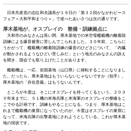
会見・発言集
日本共産党の志位和夫議長が１９日の「第３２回かながわピース
フェア＝大和平和まつり＝」で述べたあいさつは次の通りです。
論文・著書
厚木基地が、オスプレイの 整備・訓練拠点に
大和市のみなさんは長い間、厚木基地での米空母艦載機の離着陸
訓練による爆音被害に苦しんでこられました。３０年前、こちらに
うかがって、艦載機の離着陸訓練の爆音のひどさについて、「内臓
が動かされるようなひどい苦しみだ」という地元のみなさんの訴え
を聞き、国会でも取り上げたことがあります。
艦載機は、一応、岩国基地（山口県）に移転することになりまし
た。だったら、厚木基地はもういらないじゃないですか（拍手）。
厚木基地の「存在意義」はもうないんです。
ところが今度は、そこにオスプレイを持ってくるという。２０３
０年末までに、５１機の米海兵隊と米海軍のオスプレイの整備をこ
こでやる計画です。訓練もやることになる。つまり、厚木基地はこ
れまで艦載機の巣窟になっていたのが、今度はオスプレイの巣窟に
なって、米海兵隊の出撃基地にされようとしている。これが厚木基
地の現状です。