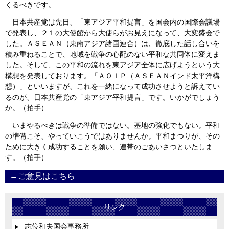
くるべきです。
日本共産党は先日、「東アジア平和提言」を国会内の国際会議場
で発表し、２１の大使館から大使らがお見えになって、大変盛会で
した。ＡＳＥＡＮ（東南アジア諸国連合）は、徹底した話し合いを
積み重ねることで、地域を戦争の心配のない平和な共同体に変えま
した。そして、この平和の流れを東アジア全体に広げようという大
構想を発表しております。「ＡＯＩＰ（ＡＳＥＡＮインド太平洋構
想）」といいますが、これを一緒になって成功させようと訴えてい
るのが、日本共産党の「東アジア平和提言」です。いかがでしょう
か。（拍手）
いまやるべきは戦争の準備ではない。基地の強化でもない。平和
の準備こそ、やっていこうではありませんか。平和まつりが、その
ために大きく成功することを願い、連帯のごあいさつといたしま
す。（拍手）
→ご意見はこちら
リンク
志位和夫国会事務所
▶