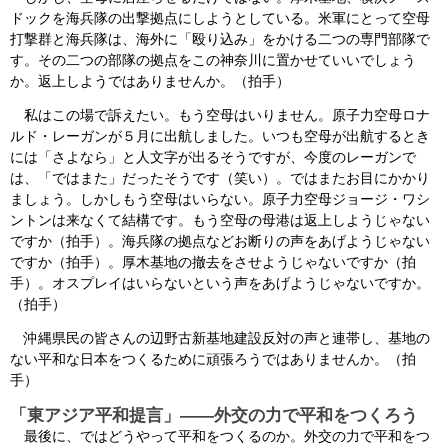
ドックを海兵隊の出撃拠点にしようとしている。米軍にとって空母
打撃群と海兵隊は、海外に「殴り込み」をかける二つの専門部隊で
す。その二つの部隊の拠点をこの神奈川に置かせていいでしょう
か。返上しようではありませんか。（拍手）
私はこの場で訴えたい。もう空母はいりません。原子力空母ロナ
ルド・レーガンが５月に出航しました。いつも空母が出航するとき
には「さよなら」と人文字が出るそうですが、今度のレーガンで
は、「ではまた」だったそうです（笑い）。ではまたお目にかかり
ましょう。しかしもう空母はいらない。原子力空母ジョージ・ワシ
ントンは来なくて結構です。もう空母の母港は返上しようじゃない
ですか（拍手）。海兵隊の拠点などお断りの声をあげようじゃない
ですか（拍手）。厚木基地の撤去をさせようじゃないですか（拍
手）。オスプレイはいらないという声をあげようじゃないですか。
（拍手）
沖縄県民の皆さんの辺野古新基地建設反対の声と連帯し、基地の
ない平和な日本をつくるために頑張ろうではありませんか。（拍
手）
「東アジア平和提言」――外交の力で平和をつくろう
最後に、ではどうやって平和をつくるのか。外交の力で平和をつ