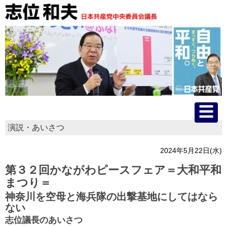
演説・あいさつ
HOME
2024年5月22日(水)
プロフィール
第３２回かながわピースフェア＝大和平和
まつり＝
主な活動
神奈川を空母と海兵隊の出撃基地にしてはなら
ない
国会質問
志位議長のあいさつ