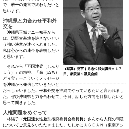
で、若干の発言で終わりたいと
会見・発言集
思います。
沖縄県と力合わせ平和外
論文・著書
交を
沖縄県玉城デニー知事から
は、辺野古基地を許さないとい
う強い決意が述べられました。
私は心からの連帯を表明したい
と思います。
それから「万国津梁（しんり
（写真）発言する志位和夫議長＝１７
ょう）」の精神、「命（ぬち）
日、衆院第１議員会館
どぅ宝」―こういうメッセージ
を沖縄から発信していきたいと
おっしゃいました。平和外交を沖縄でやっていきたいと言われまし
た。ぜひ沖縄県と力を合わせて、今日、話した方向を目指したいと
思って聞きました。
人権問題をめぐって
林陽子（元国連女性差別撤廃委員会委員長）さんから人権の問題
についてご意見をいただきました。たしかにＡＳＥＡＮ（東南アジ