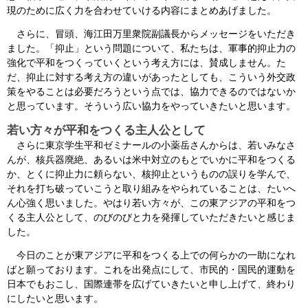
現のために広く力を合わせていける内容にまとめあげました。
さらに、冒頭、海江田万里衆院副議長からメッセージをいただき
ました。「抑止」という問題について、私たちは、軍事的抑止力の
強化で平和をつくっていくという考え方には、賛成しません。た
だ、抑止に対する考え方の違いがあったとしても、こういう外交政
策をやることは必要だろうという点では、協力できるのではないか
と思っています。そういう広い協力をやっていきたいと思います。
若い方々が平和をつくる主人公として
さらに東京学生平和ゼミナールの小薬岳さんからは、若いみなさ
んが、核兵器廃絶、あるいは米中対立のもとでいかに平和をつくる
か、とくに抑止力に頼らない、核抑止というものの誤りを学んで、
それを打ち破っていこうと取り組みをやられていることは、たいへ
ん心強く思いました。やはり若い方々が、この東アジアの平和をつ
くる主人公として、のびのびと力を発揮していただきたいと感じま
した。
今日のことが東アジアに平和をつくる上での何らかの一助になれ
ばと願っております。これを出発点にして、市民的・国民的運動を
日本でもおこし、国際連帯を広げていきたいと申し上げて、終わり
にしたいと思います。