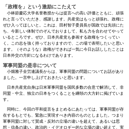
「政権を」という激励にこたえて
小林節慶応大学名誉教授からは提言への高い評価とともに、頑張
れと言っていただき、感謝します。共産党はもっと頑張れ、政権に
ぜひ入ってほしいと。これは、田村智子委員長が国政では先頭にた
ち、今新しい体制でのぞんでおりまして、私も力を合わせてやって
いるところです。ぜひ、日本共産党も参画する政権をつくってい
く。この志を強く持っておりますので、この場で表明したいと思い
ます。（そのような）政権ができれば一気に今日お話ししたことは
日本外交の方針になるわけであります。
軍事同盟の是非について
小畑雅子全労連議長からは、軍事同盟の問題についてお話があり
ました。一言申し上げておきたいと思います。
日本共産党自身は日米軍事同盟を国民多数の合意で解消して、非
同盟・中立、独立の日本をつくることを綱領の大方針に掲げていま
す。
同時に、今回の平和提言をまとめるにあたっては、軍事同盟が存
在するもとでも、緊急に実現すべき内容のものとしました。つまり
軍事同盟に対して賛成・反対の立場の違いを超えて、あるいは思
想・信条の違い、政治的・イデオロギー的な立場の違い超えて、実