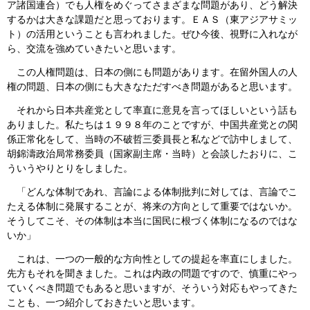
ア諸国連合）でも人権をめぐってさまざまな問題があり、どう解決
するかは大きな課題だと思っております。ＥＡＳ（東アジアサミッ
ト）の活用ということも言われました。ぜひ今後、視野に入れなが
ら、交流を強めていきたいと思います。
この人権問題は、日本の側にも問題があります。在留外国人の人
権の問題、日本の側にも大きなただすべき問題があると思います。
それから日本共産党として率直に意見を言ってほしいという話も
ありました。私たちは１９９８年のことですが、中国共産党との関
係正常化をして、当時の不破哲三委員長と私などで訪中しまして、
胡錦濤政治局常務委員（国家副主席・当時）と会談したおりに、こ
ういうやりとりをしました。
「どんな体制であれ、言論による体制批判に対しては、言論でこ
たえる体制に発展することが、将来の方向として重要ではないか。
そうしてこそ、その体制は本当に国民に根づく体制になるのではな
いか」
これは、一つの一般的な方向性としての提起を率直にしました。
先方もそれを聞きました。これは内政の問題ですので、慎重にやっ
ていくべき問題でもあると思いますが、そういう対応もやってきた
ことも、一つ紹介しておきたいと思います。