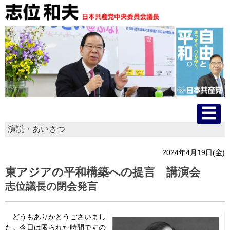
演説・あいさつ
HOME
2024年4月19日(金)
プロフィール
東アジアの平和構築への提言 講演会
志位議長の閉会発言
主な活動
国会質問
どうもありがとうございまし
た。今日は限られた時間ですの