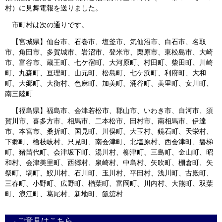
村）に見舞電報を送りました。
会見・発言集
市町村は次の通りです。
論文・著書
【宮城県】仙台市、石巻市、塩釜市、気仙沼市、白石市、名取
市、角田市、多賀城市、岩沼市、登米市、栗原市、東松島市、大崎
市、富谷市、蔵王町、七ケ宿町、大河原町、村田町、柴田町、川崎
町、丸森町、亘理町、山元町、松島町、七ケ浜町、利府町、大和
町、大郷町、大衡村、色麻町、加美町、涌谷町、美里町、女川町、
南三陸町
【福島県】福島市、会津若松市、郡山市、いわき市、白河市、須
賀川市、喜多方市、相馬市、二本松市、田村市、南相馬市、伊達
市、本宮市、桑折町、国見町、川俣町、大玉村、鏡石町、天栄村、
下郷町、檜枝岐村、只見町、南会津町、北塩原村、西会津町、磐梯
町、猪苗代町、会津坂下町、湯川村、柳津町、三島町、金山町、昭
和村、会津美里町、西郷村、泉崎村、中島村、矢吹町、棚倉町、矢
祭町、塙町、鮫川村、石川町、玉川村、平田村、浅川町、古殿町、
三春町、小野町、広野町、楢葉町、富岡町、川内村、大熊町、双葉
町、浪江町、葛尾村、新地町、飯舘村
→ご意見はこちら