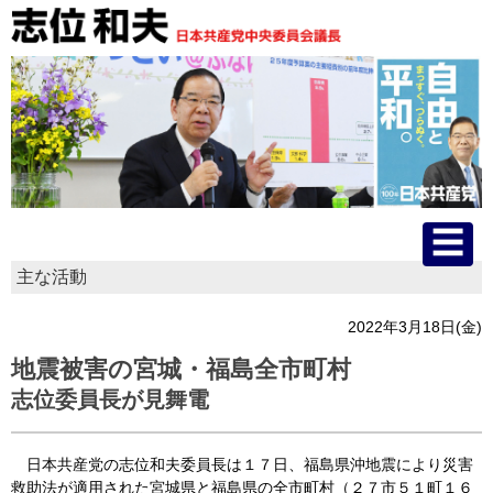
主な活動
HOME
2022年3月18日(金)
プロフィール
地震被害の宮城・福島全市町村
志位委員長が見舞電
主な活動
国会質問
日本共産党の志位和夫委員長は１７日、福島県沖地震により災害
救助法が適用された宮城県と福島県の全市町村（２７市５１町１６