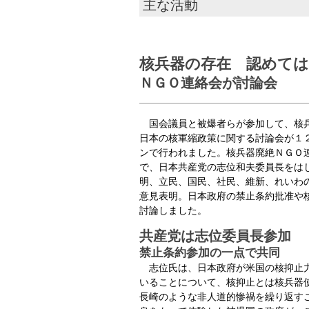
主な活動
核兵器の存在 認めて
ＮＧＯ連絡会が討論会
国会議員と被爆者らが参加して、核
日本の核軍縮政策に関する討論会が１
ンで行われました。核兵器廃絶ＮＧＯ
で、日本共産党の志位和夫委員長をは
明、立民、国民、社民、維新、れいわ
意見表明。日本政府の禁止条約批准や
討論しました。
共産党は志位委員長参加
禁止条約参加の一点で共同
志位氏は、日本政府が米国の核抑止力
いることについて、核抑止とは核兵器
長崎のような非人道的惨禍を繰り返す