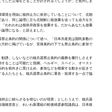
こうした立場をとることが許されるでしょうか」と批判しま
環境を理由に核抑止力に依存していることについて、北朝
であり、同じ論理に立ち北朝鮮に核放棄を迫っても迫力を欠
、『われわれは核依存政策を放棄する。だからあなたも放棄
い論理になる」と訴えました。
禁止条約の関係について述べ、「日本共産党は国民多数の
大方針に掲げているが、安保条約の下でも禁止条約に参加で
勧誘」しないなどの核兵器禁止条約の義務を履行しさえす
加することは可能だと指摘。ベルギー、スペイン、オースト
条約を前向きに受け止め、参加などを模索する動きが起きて
する人たちとも、核兵器禁止条約に署名・批准する一点で協
抑止に頼らざるを得ないのが現実」としたうえで、核兵器
島瑞穂党首と、れいわ新選組の舩後靖彦参院議員は、日本政
。