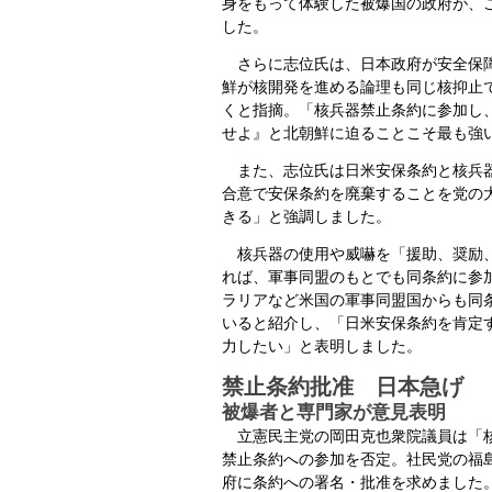
身をもって体験した被爆国の政府が、
した。
さらに志位氏は、日本政府が安全保障
鮮が核開発を進める論理も同じ核抑止
くと指摘。「核兵器禁止条約に参加し
せよ』と北朝鮮に迫ることこそ最も強
また、志位氏は日米安保条約と核兵器
合意で安保条約を廃棄することを党の
きる」と強調しました。
核兵器の使用や威嚇を「援助、奨励、
れば、軍事同盟のもとでも同条約に参
ラリアなど米国の軍事同盟国からも同
いると紹介し、「日米安保条約を肯定
力したい」と表明しました。
禁止条約批准 日本急げ
被爆者と専門家が意見表明
立憲民主党の岡田克也衆院議員は「核
禁止条約への参加を否定。社民党の福
府に条約への署名・批准を求めました