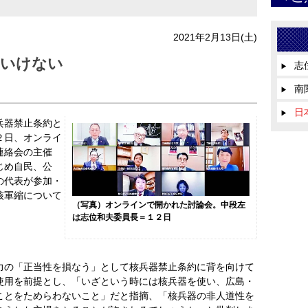
2021年2月13日(土)
はいけない
志
▶
南
▶
日
▶
兵器禁止条約と
２日、オンライ
連絡会の主催
じめ自民、公
の代表が参加・
核軍縮について
（写真）オンラインで開かれた討論会。中段左
は志位和夫委員長＝１２日
の「正当性を損なう」として核兵器禁止条約に背を向けて
使用を前提とし、「いざという時には核兵器を使い、広島・
ことをためらわないこと」だと指摘、「核兵器の非人道性を