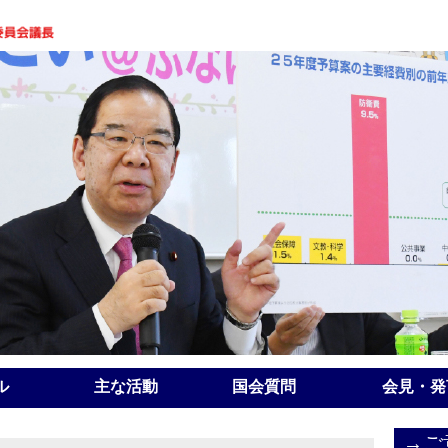
ル
主な活動
国会質問
会見・発
→ご