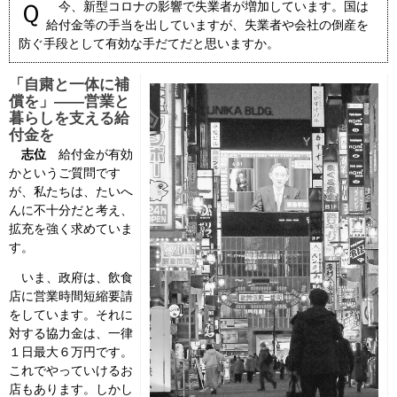
Ｑ 今、新型コロナの影響で失業者が増加しています。国は
会見・発言集
給付金等の手当を出していますが、失業者や会社の倒産を
防ぐ手段として有効な手だてだと思いますか。
論文・著書
「自粛と一体に補
償を」――営業と
暮らしを支える給
付金を
志位
給付金が有効
かというご質問です
が、私たちは、たいへ
んに不十分だと考え、
拡充を強く求めていま
す。
いま、政府は、飲食
店に営業時間短縮要請
をしています。それに
対する協力金は、一律
１日最大６万円です。
これでやっていけるお
店もあります。しかし