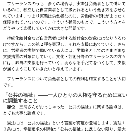
フリーランスのうち、多くの場合は、実際は労働者として働いて
いるのに、独立した自営業者として扱われるという働き方をさせら
れています。つまり実態は労働者なのに、労働者の権利がまったく
保障されていないのです。そういう状況のもとで、こういう方々を
どうやって支援していくかは大きな問題です。
持続化給付金など自営業者に対する給付金の対象にはなりうるわ
けですから、この第２弾を実現し、それを支援にあてていく。さら
に、労働者の実態で働いている人には、労働者としてのさまざまな
支援措置の対象にしていく。文化・芸術分野のフリーランスの方々
には、独自の支援を行っていく。あらゆる手だてをつくして、支援
が届くようにしていきたいと考えています。
フリーランスについて労働者としての権利を確立することが大切
です。
「公共の福祉」――一人ひとりの人権を守るために互い
に調整すること
志位
三浦さんがおっしゃった「公共の福祉」に関する論点は、
とても大事な論点です。
憲法には「公共の福祉」という言葉が何度か登場します。憲法１
３条には、幸福追求の権利は「公共の福祉」に反しない限り、最大