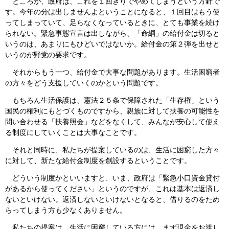
ところが、政府は、これを１回きりでやめてしまうという方針で
す。今年の分は出しませんよということになると、１回目はもう使
ってしまっていて、足らなくなっているときに、とても事業を続け
られない。緊急事態宣言は出しながら、「命綱」の給付金は切ると
いうのは、あまりにもひどいではないか。給付金の第２弾を出せと
いうのが野党の要求です。
それからもう一つ、給付金で大事な問題があります。生活困窮者
の方々をどう支援していくのかという問題です。
もちろん生活保護は、憲法２５条で保障された「生存権」という
国民の権利にもとづくものですから、親族に対して扶養の可能性を
問い合わせる「扶養照会」などをなくして、みんなが安心して使え
る制度にしていくことは大事なことです。
それと同時に、私たちが提案しているのは、生活に困窮した方々
に対して、新たな給付金制度を創設するということです。
どういう制度かといいますと、いま、政府は「緊急小口資金貸付
があるから使ってください」というのですが、これは基本は返済し
ないといけない。返済しないといけないとなると、借りるのをため
らってしまう方も少なくありません。
私たちの提案は、生活に困窮している方には、まず現金をお渡し