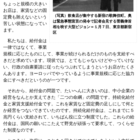
ちょっと規模の大きい
お店は、家賃などの固
（写真）飲食店が集中する新宿の歌舞伎町。奥
定費も賄えないという
は緊急事態宣言の発令で記者会見する菅義偉首
苦しい状態になってい
相を映す大型ビジョン＝１月７日、東京都新宿
ます。
区
私たちは、給付金は
一律ではなくて、事業
規模に応じたものにして、事業が続けられるだけのものを支給すべ
きだと求めています。現状では、とてもじゃないけどやっていけな
い、行政の自粛要請に従ったらつぶれてしまうというお店がたくさ
んあります。ヨーロッパでやっているように事業規模に応じた協力
金にすべきだというのが一つです。
それから、給付金の問題で、たいへんに大きいのは、中小企業の
経営をなんとか支えてきた「二つの命綱」の問題です。持続化給付
金と家賃支援給付金です。これを家賃など固定費の足しにして何と
か経営をつないできていたのです。持続化給付金は、これまでに５
兆円くらい支給されて、いちばん役に立つ制度でした。これらの給
付金は、国民の願いにこたえて野党が頑張って要求して、つくらせ
た制度なのです。