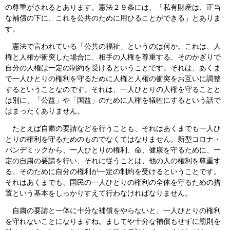
の尊重がされるとあります。憲法２９条には、「私有財産は、正当
な補償の下に、これを公共のために用ひることができる」とありま
す。
憲法で言われている「公共の福祉」というのは何か。これは、人
権と人権が衝突した場合に、相手の人権を尊重する、そのかぎりで
自分の人権は一定の制約を受けるということです。それは、あくま
で一人ひとりの権利を守るために人権と人権の衝突をお互いに調整
するということなのです。それは、一人ひとりの人権を守ることと
は別に、「公益」や「国益」のために人権を犠牲にするという話で
はまったくありません。
たとえば自粛の要請などを行うことも、それはあくまでも一人ひ
とりの権利を守るためのものでなくてはなりません。新型コロナ・
パンデミックから、一人ひとりの権利、命、健康を守るために、一
定の自粛の要請を行い、それに従うことは、他の人の権利を尊重す
る、そのために自分の権利が一定の制約を受けるということです。
それはあくまでも、国民の一人ひとりの権利の全体を守るための措
置という基本をしっかりすえて行わなければなりません。
自粛の要請と一体に十分な補償をやらないと、一人ひとりの権利
を守れないことになりますね。ましてや十分な補償もせずに罰則を