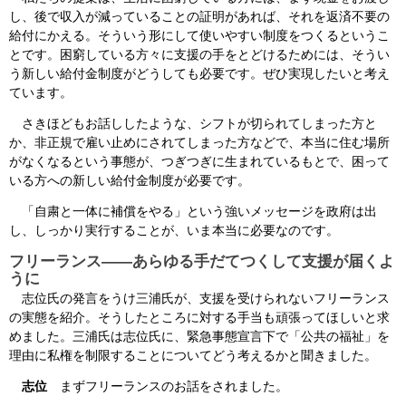
し、後で収入が減っていることの証明があれば、それを返済不要の
給付にかえる。そういう形にして使いやすい制度をつくるというこ
とです。困窮している方々に支援の手をとどけるためには、そうい
う新しい給付金制度がどうしても必要です。ぜひ実現したいと考え
ています。
さきほどもお話ししたような、シフトが切られてしまった方と
か、非正規で雇い止めにされてしまった方などで、本当に住む場所
がなくなるという事態が、つぎつぎに生まれているもとで、困って
いる方への新しい給付金制度が必要です。
「自粛と一体に補償をやる」という強いメッセージを政府は出
し、しっかり実行することが、いま本当に必要なのです。
フリーランス――あらゆる手だてつくして支援が届くよ
うに
志位氏の発言をうけ三浦氏が、支援を受けられないフリーランス
の実態を紹介。そうしたところに対する手当も頑張ってほしいと求
めました。三浦氏は志位氏に、緊急事態宣言下で「公共の福祉」を
理由に私権を制限することについてどう考えるかと聞きました。
志位
まずフリーランスのお話をされました。