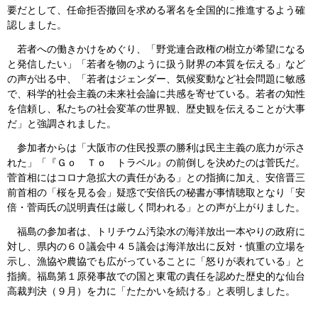
要だとして、任命拒否撤回を求める署名を全国的に推進するよう確
認しました。
若者への働きかけをめぐり、「野党連合政権の樹立が希望になる
と発信したい」「若者を物のように扱う財界の本質を伝える」など
の声が出る中、「若者はジェンダー、気候変動など社会問題に敏感
で、科学的社会主義の未来社会論に共感を寄せている。若者の知性
を信頼し、私たちの社会変革の世界観、歴史観を伝えることが大事
だ」と強調されました。
参加者からは「大阪市の住民投票の勝利は民主主義の底力が示さ
れた」「『Ｇｏ Ｔｏ トラベル』の前倒しを決めたのは菅氏だ。
菅首相にはコロナ急拡大の責任がある」との指摘に加え、安倍晋三
前首相の「桜を見る会」疑惑で安倍氏の秘書が事情聴取となり「安
倍・菅両氏の説明責任は厳しく問われる」との声が上がりました。
福島の参加者は、トリチウム汚染水の海洋放出一本やりの政府に
対し、県内の６０議会中４５議会は海洋放出に反対・慎重の立場を
示し、漁協や農協でも広がっていることに「怒りが表れている」と
指摘。福島第１原発事故での国と東電の責任を認めた歴史的な仙台
高裁判決（９月）を力に「たたかいを続ける」と表明しました。