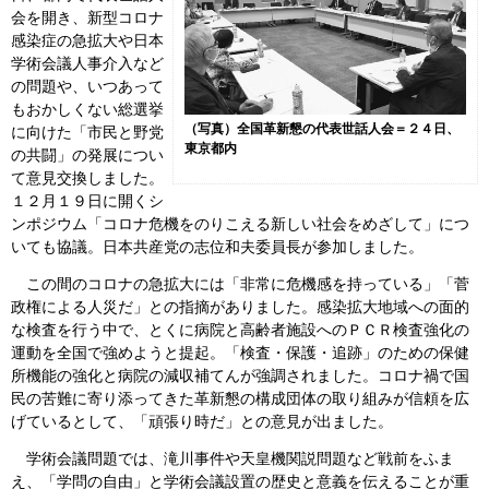
会を開き、新型コロナ
会見・発言集
感染症の急拡大や日本
学術会議人事介入など
論文・著書
の問題や、いつあって
もおかしくない総選挙
（写真）全国革新懇の代表世話人会＝２４日、
に向けた「市民と野党
東京都内
の共闘」の発展につい
て意見交換しました。
１２月１９日に開くシ
ンポジウム「コロナ危機をのりこえる新しい社会をめざして」につ
いても協議。日本共産党の志位和夫委員長が参加しました。
この間のコロナの急拡大には「非常に危機感を持っている」「菅
政権による人災だ」との指摘がありました。感染拡大地域への面的
な検査を行う中で、とくに病院と高齢者施設へのＰＣＲ検査強化の
運動を全国で強めようと提起。「検査・保護・追跡」のための保健
所機能の強化と病院の減収補てんが強調されました。コロナ禍で国
民の苦難に寄り添ってきた革新懇の構成団体の取り組みが信頼を広
げているとして、「頑張り時だ」との意見が出ました。
学術会議問題では、滝川事件や天皇機関説問題など戦前をふま
え、「学問の自由」と学術会議設置の歴史と意義を伝えることが重