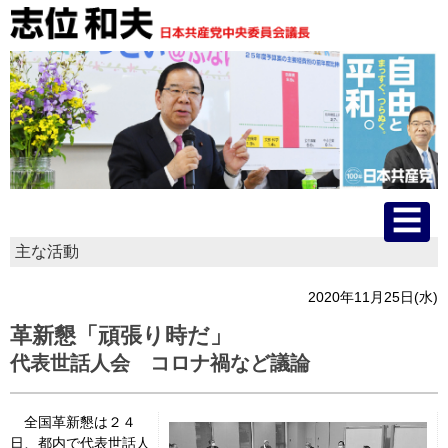
主な活動
HOME
2020年11月25日(水)
プロフィール
革新懇「頑張り時だ」
代表世話人会 コロナ禍など議論
主な活動
国会質問
全国革新懇は２４
日、都内で代表世話人