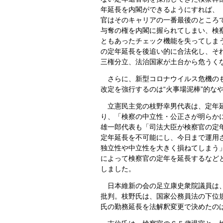
年延長を内閣ができるようにすれば、
官はそのキャリアの一番最後のところ
与奪の権を内閣に握られてしまい、検
ともあったチェック機能を失ってしま
の定年延長を後追い的に合法化し、そ
三権分立、法治国家が土台から危うく
さらに、新型コロナウイルス危機のも
改定を強行するのは“火事場泥棒”的な
立憲民主党の枝野幸男代表は、定年延
り、「検察の中立性・公正さが明らか
雄一郎代表も「司法大臣が検察官の定
定年延長を不可能にし、今日まで運用
独立性や中立性を大きく損ねてしまう
によって検察官の定年を延長するなど
しました。
日本維新の会の足立康史衆院議員は、
批判。枝野氏は、国家公務員法の下位
氏の勤務延長を法解釈変更で決めたの