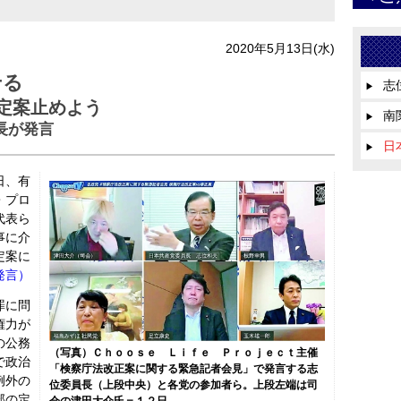
2020年5月13日(水)
せる
志
▶
定案止めよう
南
▶
長が発言
日
▶
日、有
・プロ
代表ら
事に介
定案に
発言）
罪に問
権力が
の公務
（写真）Ｃｈｏｏｓｅ Ｌｉｆｅ Ｐｒｏｊｅｃｔ主催
で政治
「検察庁法改正案に関する緊急記者会見」で発言する志
例外の
位委員長（上段中央）と各党の参加者ら。上段左端は司
部の定
会の津田大介氏＝１２日