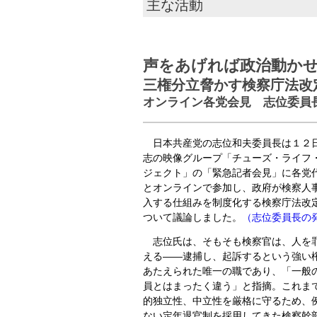
主な活動
声をあげれば政治動か
三権分立脅かす検察庁法改
オンライン各党会見 志位委員
日本共産党の志位和夫委員長は１２
志の映像グループ「チューズ・ライフ
ジェクト」の「緊急記者会見」に各党
とオンラインで参加し、政府が検察人
入する仕組みを制度化する検察庁法改
ついて議論しました。
（志位委員長の
志位氏は、そもそも検察官は、人を
える――逮捕し、起訴するという強い
あたえられた唯一の職であり、「一般
員とはまったく違う」と指摘。これま
的独立性、中立性を厳格に守るため、
ない定年退官制を採用してきた検察幹