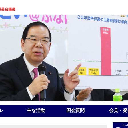
ル
主な活動
国会質問
会見・発
→ご