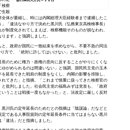
「検察
で生殺
察全体が萎縮し、時には内閣総理大臣経験者まで逮捕したこ
う」「違法なやり方で決めた黒川氏（弘務東京高検検事長）
れが制度化されてしまえば、検察機能そのものが損なわれ、
なります」と強調しました。
と、政府が国民に一致結束を求めながら、不要不急の同法
やり方で、「絶対に許してはいけない」と批判しました。
長のために権力・政権の意向に反することがやりにくくな
にゆがめられるのは間違いない」と強調。国民民主党の玉木
年を延長できた戦前の制度をなくし、内閣の影響を排除し、
されてきた」と指摘。「これまで慎重に扱ってきた検察官の
」と批判しました。社会民主党の福島みずほ党首も、「政府
ということは戦後一度もなかった」と、法改定に厳しく反対
黒川氏の定年延長のためだとの指摘は「陰謀論」だなどと
規定である人事院規則の定年延長条件に当てはまらない黒川
は「違法」だと指摘しました。