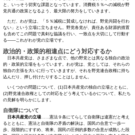
と、いっそう切実な課題となっています。消費税５％への減税が野
党共通の政策となるよう、最大限の努力をしていきます。
ただ、わが党は、「５％減税に賛成しなければ、野党共闘を行わ
ない」という立場に立ちません。野党各党が、責任ある財源的措置
も含めてこの問題で真剣な協議を行い、一致点を大切にして行動す
る――これがわが党の立場です。
政治的・政策的相違点にどう対応するか
日本共産党は、さまざまな点で、他の野党とは異なる独自の政治
的・政策的立場をもっています。わが党は、党としては、それらの
独自の主張を大いに行っていきますが、それを野党連合政権に持ち
込んだり、押し付けたりすることはしません。
いくつかの問題について、(1)日本共産党の独自の立場とともに、
(2)野党連合政権としての対応をどう考えているかについて、私たち
の見解を明らかにします。
自衛隊について
日本共産党の立場
……憲法９条にてらして自衛隊は違憲だと考え
るとともに、憲法と自衛隊の矛盾の解決は、国民の合意で一歩一
歩、段階的にすすめ、将来、国民の圧倒的多数の合意が成熟した段