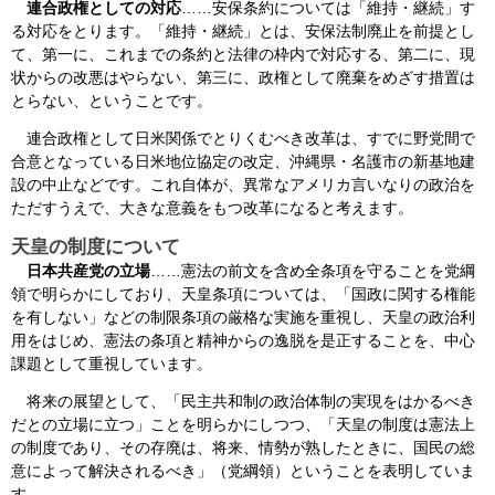
連合政権としての対応
……安保条約については「維持・継続」す
る対応をとります。「維持・継続」とは、安保法制廃止を前提とし
て、第一に、これまでの条約と法律の枠内で対応する、第二に、現
状からの改悪はやらない、第三に、政権として廃棄をめざす措置は
とらない、ということです。
連合政権として日米関係でとりくむべき改革は、すでに野党間で
合意となっている日米地位協定の改定、沖縄県・名護市の新基地建
設の中止などです。これ自体が、異常なアメリカ言いなりの政治を
ただすうえで、大きな意義をもつ改革になると考えます。
天皇の制度について
日本共産党の立場
……憲法の前文を含め全条項を守ることを党綱
領で明らかにしており、天皇条項については、「国政に関する権能
を有しない」などの制限条項の厳格な実施を重視し、天皇の政治利
用をはじめ、憲法の条項と精神からの逸脱を是正することを、中心
課題として重視しています。
将来の展望として、「民主共和制の政治体制の実現をはかるべき
だとの立場に立つ」ことを明らかにしつつ、「天皇の制度は憲法上
の制度であり、その存廃は、将来、情勢が熟したときに、国民の総
意によって解決されるべき」（党綱領）ということを表明していま
す。