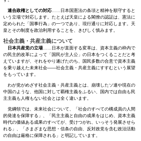
連合政権としての対応
……日本国憲法の条項と精神を順守すると
いう立場で対応します。たとえば天皇による閣僚の認証は、憲法に
定められた「国事行為」の一つであり、現行通りに対応します。天
皇とその制度を政治利用することを、きびしく慎みます。
社会主義・共産主義について
日本共産党の立場
……日本が直面する変革は、資本主義の枠内で
の民主的改革によって「国民が主人公」の日本をつくることだと考
えていますが、それをやり遂げたのち、国民多数の合意で資本主義
を乗り越えた未来社会――社会主義・共産主義にすすむという展望
をもっています。
わが党がめざす社会主義・共産主義とは、崩壊したソ連や現在の
中国のような、他国に対して覇権主義をふるい、国内では自由も民
主主義も人権もない社会とは全く違います。
党綱領では、未来社会について、「社会のすべての構成員の人間
的発達を保障する」、「民主主義と自由の成果をはじめ、資本主義
時代の価値ある成果のすべてが、受けつがれ、いっそう発展させら
れる」、「さまざまな思想・信条の自由、反対政党を含む政治活動
の自由は厳格に保障される」と明記しています。