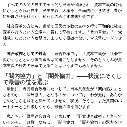
すべての人間の自由で全面的な発達が保障され、資本主義の時代
にかちとられた自由、民主主義、人権を、全面的に引き継ぎ、豊か
に発展させる社会が、私たちのめざす未来社会です。
社会変革の方法も、選挙で国民の多数の支持を得て平和的に社会
変革を行うという立場を一貫して堅持します。「暴力革命」「一党
独裁」などという攻撃は、まったく根拠のないデマ攻撃にすぎませ
ん。
連合政権としての対応
……連合政権では、「資本主義か、社会主
義か」などという体制選択は問題になりません。そのとりくみが資
本主義の枠内の改革であることはいうまでもありません。
「閣内協力」と「閣外協力」――状況にそくし
て最善の道を選ぶ
最後に、野党連合政権にたいして、日本共産党が「閣内協力」と
なるのか、「閣外協力」となるのかについては、わが党は、あらか
じめどちらを取ると決めていません。状況にそくし、また共闘のパ
ートナーとも相談しながら、最善の道を選びます。
私たちが「野党連合政府」と言わず、「野党連合政権」と言って
いるのも、「政権」ならば、「閣内協力」「閣外協力」の双方を含