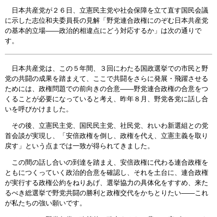
日本共産党が２６日、立憲民主党や社会保障を立て直す国民会議
会見・発言集
に示した志位和夫委員長の見解「野党連合政権にのぞむ日本共産党
の基本的立場――政治的相違点にどう対応するか」は次の通りで
論文・著書
す。
日本共産党は、この５年間、３回にわたる国政選挙での市民と野
党の共闘の成果を踏まえて、ここで共闘をさらに発展・飛躍させる
ためには、政権問題での前向きの合意――野党連合政権の合意をつ
くることが必要になっていると考え、昨年８月、野党各党に話し合
いを呼びかけました。
その後、立憲民主党、国民民主党、社民党、れいわ新選組との党
首会談が実現し、「安倍政権を倒し、政権を代え、立憲主義を取り
戻す」という点までは一致が得られてきました。
この間の話し合いの到達を踏まえ、安倍政権に代わる連合政権を
ともにつくっていく政治的合意を確認し、それを土台に、連合政権
が実行する政権公約をねりあげ、選挙協力の具体化をすすめ、来た
るべき総選挙で野党共闘の勝利と政権交代をかちとりたい――これ
が私たちの強い願いです。