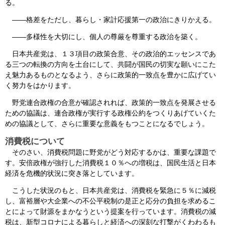
る。
――格差をただし、暮らし・家計応援第一の政治にきりかえる。
――多様性を大切にし、個人の尊厳を尊重する政治を築く。
日本共産党は、１３項目の政策合意、その政治的エッセンスであ
る三つの転換の方向を土台にして、共闘が国民の切実な願いにこた
え魅力あるものとなるよう、さらに政策的一致点を豊かに広げてい
く努力をはかります。
野党連合政権の合意が確認されれば、政策的一致点を発展させる
ための協議は、連合政権が実行する政権公約をつくりあげていくた
めの協議として、さらに重要な意義をもつことになるでしょう。
消費税について
そのさい、消費税問題に野党がどう対応するかは、重要な課題で
す。安倍政権が強行した消費税１０％への増税は、国民生活と日本
経済を危機的状況に突き落としています。
こうした状況のもと、日本共産党は、消費税を緊急に５％に減税
し、富裕層や大企業への不公平税制の是正と応分の負担を求めるこ
とによって財源をまかなうという提案を行っています。消費税の減
税は、新型コロナによる暮らしと経済への深刻な打撃がくわわるも