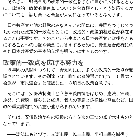
そのさい、野党各党の政策的一致点をさらに豊かに広げるととも
に、政治的・政策的相違点について連合政権としてどう対応するか
についても、話し合いと合意が大切になっていると考えます。
日本共産党と他の野党のみなさんとの間には、共闘をつうじてつ
ちかわれた政策的一致点とともに、政治的・政策的相違点が存在す
ることは事実です。そのことから生まれる日本共産党と政権をとも
にすることへの心配や懸念にお答えするために、野党連合政権にの
ぞむ日本共産党の基本的立場を明らかにするものです。
政策的一致点を広げる努力を
５年間の共闘をつうじて、野党間には、多くの政策的一致点が確
認されています。その到達点は、昨年の参院選にむけて、５野党・
会派が「市民連合」と確認した１３項目の政策合意です。
そこには、安保法制廃止と立憲主義回復をはじめ、憲法、沖縄、
原発、消費税、暮らしと経済、個人の尊厳と多様性の尊重など、国
政の重要課題での合意が盛り込まれています。
それは、安倍政治からの転換の方向を次の三つの点で示すものと
なっています。
――憲法にもとづき、立憲主義、民主主義、平和主義を回復す