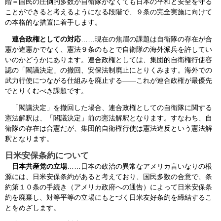
階＝国民の圧倒的多数が自衛隊がなくても日本の平和と安全を守る
ことができると考えるようになる段階で、９条の完全実施に向けて
の本格的な措置に着手します。
連合政権としての対応
……現在の焦眉の課題は自衛隊の存在が合
憲か違憲かでなく、憲法９条のもとで自衛隊の海外派兵を許してい
いのかどうかにあります。連合政権としては、集団的自衛権行使容
認の「閣議決定」の撤回、安保法制廃止にとりくみます。海外での
武力行使につながる仕組みを廃止する――これが連合政権が最優先
でとりくむべき課題です。
「閣議決定」を撤回した場合、連合政権としての自衛隊に関する
憲法解釈は、「閣議決定」前の憲法解釈となります。すなわち、自
衛隊の存在は合憲だが、集団的自衛権行使は憲法違反という憲法解
釈となります。
日米安保条約について
日本共産党の立場
……日本の政治の異常なアメリカ言いなりの根
源には、日米安保条約があると考えており、国民多数の合意で、条
約第１０条の手続き（アメリカ政府への通告）によって日米安保条
約を廃棄し、対等平等の立場にもとづく日米友好条約を締結するこ
とをめざします。