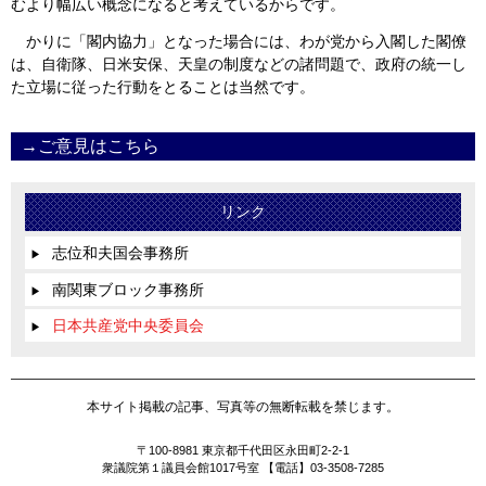
むより幅広い概念になると考えているからです。
かりに「閣内協力」となった場合には、わが党から入閣した閣僚
は、自衛隊、日米安保、天皇の制度などの諸問題で、政府の統一し
た立場に従った行動をとることは当然です。
→ご意見はこちら
リンク
志位和夫国会事務所
▶
南関東ブロック事務所
▶
日本共産党中央委員会
▶
本サイト掲載の記事、写真等の無断転載を禁じます。
〒100-8981 東京都千代田区永田町2-2-1
衆議院第１議員会館1017号室 【電話】03-3508-7285