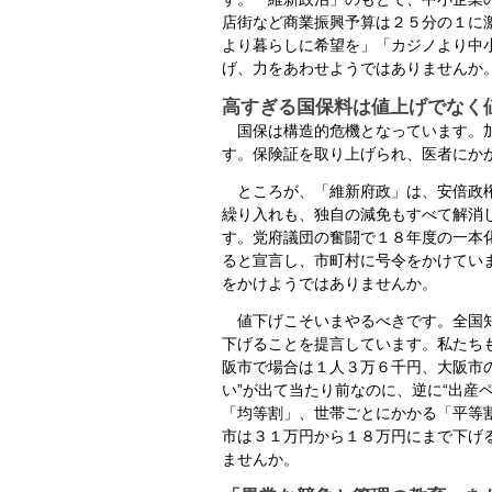
店街など商業振興予算は２５分の１に
より暮らしに希望を」「カジノより中
げ、力をあわせようではありませんか
高すぎる国保料は値上げでなく
国保は構造的危機となっています。加
す。保険証を取り上げられ、医者にか
ところが、「維新府政」は、安倍政権
繰り入れも、独自の減免もすべて解消
す。党府議団の奮闘で１８年度の一本
ると宣言し、市町村に号令をかけてい
をかけようではありませんか。
値下げこそいまやるべきです。全国知
下げることを提言しています。私たち
阪市で場合は１人３万６千円、大阪市
い”が出て当たり前なのに、逆に“出産
「均等割」、世帯ごとにかかる「平等
市は３１万円から１８万円にまで下げ
ませんか。