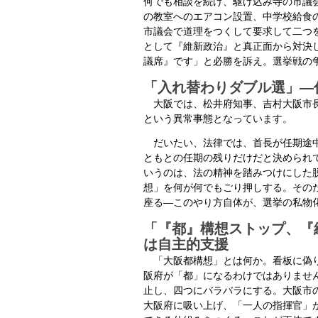
何でも相談を続け、駆け込み寺の市議
の教室へのエアコン設置、中学校給食
市議会で道理をつくして要求して二つ
として『維新政治』と真正面から対決
議席』です」と必勝を訴え。選挙戦の
「入れ替わりダブル選」―
大阪では、松井府知事、吉村大阪市長
という異常事態となっています。
だいたい、法律では、首長が任期途中
ともとの任期の残りだけだと決められ
いうのは、法の精神を踏みつけにした
想」を何が何でもごり押しする。その
座る―このやり方自体が、選挙の私物
「『都』構想ストップ、『
は自主的支援
「大阪都構想」とは何か。看板に偽
阪府が「都」になるわけではありませ
止し、四つにバラバラにする。大阪市
大阪府に吸い上げ、「一人の指揮官」