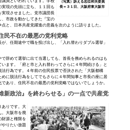
会議員といわれています。学校
（写真）訴える志位和夫委員
の実現の先頭に立ち、１１回も
長＝３１日、大阪府東大阪市
を実現させました。党市議団長
し、市政を動かしてきた『宝の
争点と、日本共産党躍進の意義を次のように語りました。
住民不在の最悪の党利党略
が、任期途中で職を投げ出し、「入れ替わりダブル選挙」
で辞めて選挙に出て当選しても、首長を務められるのはも
ています。「府と市と入れ替わってさらに４年間続ける」と
脱法行為です。４年前の住民投票で否決された「大阪都構
ために脱法行為をしてでもさらに４年間知事と市長の座に居
化であり、住民不在の最悪の党利党略ではないでしょうか。
維新政治』を終わらせる」の一点で共産党
りありです。大
ん。大阪市を廃
の財源と権限を
がやりたい放題