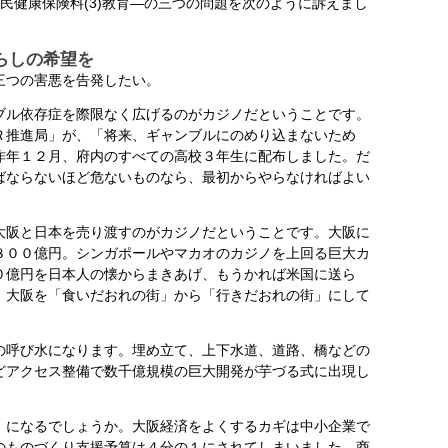
)国民健康保険料(3)教育―の三つの問題を次のように訴えまし
らしの希望を
三つの害悪を告発したい。
ル依存症を際限なく広げるのがカジノだということです。
Ｒ推進局」が、「将来、ギャンブルにのめり込まないため
昨年１２月、府内のすべての高校３年生に配布しました。だ
ばならないほど危ないものなら、最初からやらなければよい
阪と日本を売り渡すのがカジノだということです。大阪に
８００億円。シンガポールやマカオのカジノを上回る巨大カ
０億円を日本人の懐からまきあげ、もうかれば米国に送ら
。大阪を「食いだおれの街」から「行きだおれの街」にして
呼び水になります。埋め立て、上下水道、道路、橋などの
どアクセス整備で数千億規模の巨大開発が芋づる式に出現し
になるでしょうか。大阪経済をよくするカギは中小企業で
のものづくり支援予算は４分の１にされてしまいました。商