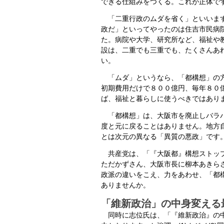
できる仕組みをつくる。これが正体で
「二重行政のムダを省く」といいま
政だ」といってやったのは住吉市民病
た。病院や大学、研究所など、福祉や
設は、二重でも三重でも、たくさんあ
い。
「ムダ」というなら、「都構想」の方
初期費用だけで８００億円、毎年８０
ば、福祉と暮らしに使うべきではあり
「都構想」は、大阪市を廃止しバラバ
度と元に戻ることはありません。地方
とは次元の異なる「異質の悪政」です
共産党は、「『大阪都』構想ストップ
ただかずさん、大阪市長に柳本あきら
政派の違いをこえ、力をあわせ、「都
ありませんか。
「維新政治」の中身変える
同時に志位氏は、「『維新政治』の中