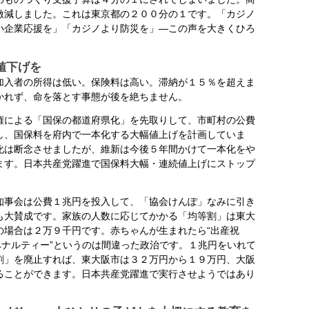
激減しました。これは東京都の２００分の１です。「カジノ
小企業応援を」「カジノより防災を」―この声を大きくひろ
。
値下げを
入者の所得は低い。保険料は高い。滞納が１５％を超えま
かれず、命を落とす事態が後を絶ちません。
による「国保の都道府県化」を先取りして、市町村の公費
し、国保料を府内で一本化する大幅値上げを計画していま
化は断念させましたが、維新は今後５年間かけて一本化をや
ます。日本共産党躍進で国保料大幅・連続値上げにストップ
事会は公費１兆円を投入して、「協会けんぽ」なみに引き
も大賛成です。家族の人数に応じてかかる「均等割」は東大
の場合は２万９千円です。赤ちゃんが生まれたら“出産祝
ペナルティー”というのは間違った政治です。１兆円をいれて
割」を廃止すれば、東大阪市は３２万円から１９万円、大阪
ることができます。日本共産党躍進で実行させようではあり