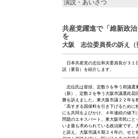
演説・あいさつ
共産党躍進で「維新政治
を
大阪 志位委員長の訴え（
日本共産党の志位和夫委員長が３１日
説（要旨）を紹介します。
志位氏は冒頭、定数５を争う府議選
（新）、定数２を争う大阪市議選此花
勝を訴えました。東大阪市議２２年を
「高すぎる国保料を引き下げるために
にも共同をよびかけ、４年連続の値下
問題のエキスパート。東大阪市民にと
いま最も求められている政治家です。
と訴え。大阪市議６期２４年の、せと