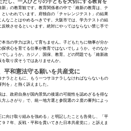
ただし、一人ひとりの子どもを大切にする教育を
新」の教育観です。教育関係者の中で「維新の教育は、テ
」といわれています。府独自の「チャレンジテスト」の結果
こんなことはやめるべきです。大阪市では、学力テストの結
に反映させるといいます。絶対にやってはならない禁じ手で
本当の学力は決して育ちません。子どもたちに物事が分か
の探求心を育てる仕事が教育ではないでしょうか。そのなか
いでしょうか。カジノ、国保、教育。どの問題でも「維新政
阪を取り戻そうではありませんか。
、平和憲法守る願いを共産党に
ナラとともに、もう一つサヨナラしなければならないもの
審判を」と熱く訴えました。
は、政府自身が国内景気の後退の可能性を認めざるを得な
八方ふさがり」で、統一地方選と参院選の２度の審判によっ
に向け取り組みを強める」と明記したことも告発し、「平
て９７年、反戦・平和を貫いてきた日本共産党に」と訴えま