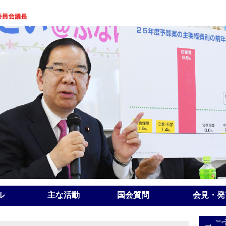
ル
主な活動
国会質問
会見・発
→ご