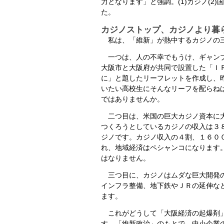
力となります」と強調。(1)カジノ(2
た。
カジノストップ、カジノより暮
私は、「維新」が熱中するカジノの
一つは、人の不幸でもうけ、ギャンブ
大阪市と大阪府が共同で設置した「Ｉ
に」と題したリーフレットを作成し、
いたい高校生にそんなリーフを配らね
ではありませんか。
二つ目は、米国の巨大カジノ資本に大
つくろうとしているカジノの収入は３
ジノです。カジノ収入の４割、１６０
れ、地域経済はペシャンコになります
はなりません。
三つ目に、カジノはムダな巨大開発の
インフラ整備、地下鉄やＪＲの延伸な
ます。
これがどうして「大阪経済の起爆剤」
す。「維新政治」のもとで、中小企業