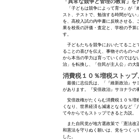
「異常な競争と管理の教育」を
「子どもは競争によって育つ」が「維
スト、テストで、勉強する時間がない
を、高校入試の内申書に反映させる、
果を校長の評価・査定と、学校の予算
す。
子どもたちを競争においたてることで
ることの喜びを伝え、事物そのものへ
から本当の学力は育っていくのではな
治」を転換し、「住民が主人公」の大
消費税１０％増税ストップ
最後に志位氏は、「『維新政治』サヨ
があります。『安倍政治』サヨナラの
安倍政権がたくらむ消費税１０％増税
くなり、世界経済も減速となるなど「
て今からでもストップできると力説。
また自民党が地方選政策で「憲法改正
和憲法を守りぬく願いは、党をつくっ
した。