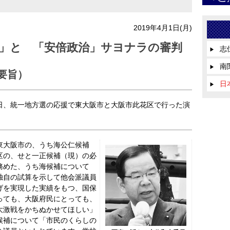
2019年4月1日(月)
」と 「安倍政治」サヨナラの審判
志
▶
南
▶
要旨）
日
▶
、統一地方選の応援で東大阪市と大阪市此花区で行った演
東大阪市の、うち海公仁候補
区の、せと一正候補（現）の必
務めた、うち海候補について
独自の試算を示して他会派議員
げを実現した実績をもつ、国保
っても、大阪府民にとっても、
大激戦をかちぬかせてほしい」
候補について「市民のくらしの