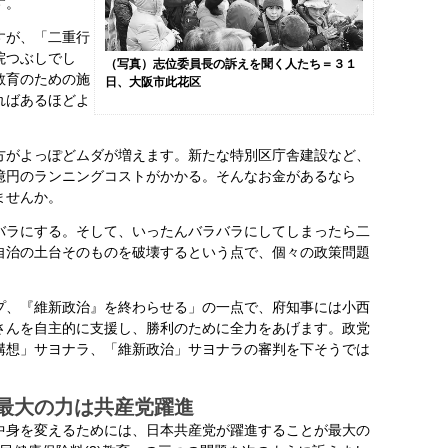
す。
すが、「二重行
院つぶしでし
（写真）志位委員長の訴えを聞く人たち＝３１
教育のための施
日、大阪市此花区
ればあるほどよ
がよっぽどムダが増えます。新たな特別区庁舎建設など、
億円のランニングコストがかかる。そんなお金があるなら
ませんか。
ラにする。そして、いったんバラバラにしてしまったら二
自治の土台そのものを破壊するという点で、個々の政策問題
。
、『維新政治』を終わらせる」の一点で、府知事には小西
さんを自主的に支援し、勝利のために全力をあげます。政党
構想」サヨナラ、「維新政治」サヨナラの審判を下そうでは
最大の力は共産党躍進
身を変えるためには、日本共産党が躍進することが最大の