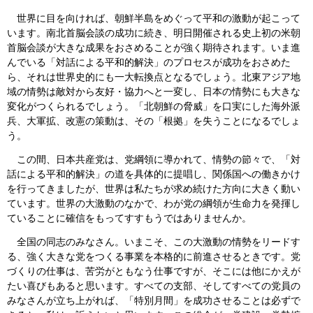
世界に目を向ければ、朝鮮半島をめぐって平和の激動が起こって
います。南北首脳会談の成功に続き、明日開催される史上初の米朝
首脳会談が大きな成果をおさめることが強く期待されます。いま進
んでいる「対話による平和的解決」のプロセスが成功をおさめた
ら、それは世界史的にも一大転換点となるでしょう。北東アジア地
域の情勢は敵対から友好・協力へと一変し、日本の情勢にも大きな
変化がつくられるでしょう。「北朝鮮の脅威」を口実にした海外派
兵、大軍拡、改憲の策動は、その「根拠」を失うことになるでしょ
う。
この間、日本共産党は、党綱領に導かれて、情勢の節々で、「対
話による平和的解決」の道を具体的に提唱し、関係国への働きかけ
を行ってきましたが、世界は私たちが求め続けた方向に大きく動い
ています。世界の大激動のなかで、わが党の綱領が生命力を発揮し
ていることに確信をもってすすもうではありませんか。
全国の同志のみなさん。いまこそ、この大激動の情勢をリードす
る、強く大きな党をつくる事業を本格的に前進させるときです。党
づくりの仕事は、苦労がともなう仕事ですが、そこには他にかえが
たい喜びもあると思います。すべての支部、そしてすべての党員の
みなさんが立ち上がれば、「特別月間」を成功させることは必ずで