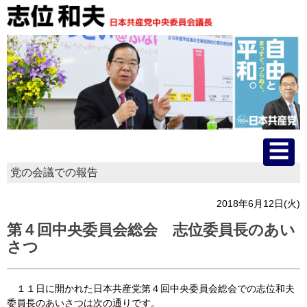
党の会議での報告
HOME
2018年6月12日(火)
プロフィール
第４回中央委員会総会 志位委員長のあい
さつ
主な活動
国会質問
１１日に開かれた日本共産党第４回中央委員会総会での志位和夫
委員長のあいさつは次の通りです。