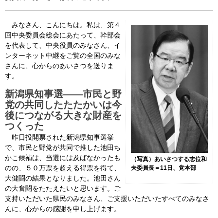
会見・発言集
みなさん、こんにちは。私は、第４
回中央委員会総会にあたって、幹部会
論文・著書
を代表して、中央役員のみなさん、イ
ンターネット中継をご覧の全国のみな
さんに、心からのあいさつを送りま
す。
新潟県知事選――市民と野
党の共同したたたかいは今
後につながる大きな財産を
つくった
昨日投開票された新潟県知事選挙
で、市民と野党が共同で推した池田ち
かこ候補は、当選には及ばなかったも
（写真）あいさつする志位和
のの、５０万票を超える得票を得て、
夫委員長＝11日、党本部
大健闘の結果となりました。池田さん
の大奮闘をたたえたいと思います。ご
支持いただいた県民のみなさん、ご支援いただいたすべてのみなさ
んに、心からの感謝を申し上げます。