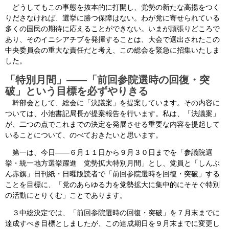
どうしてもこの事態を抜本的に打開し、党勢の新たな高揚をつく
りださなければ、選挙に勝つ保障はない。わが党に寄せられている
多くの国民の期待に応えることができない。いまが頑張りどころで
あり、そのイニシアチブを発揮することは、大会で選出されたこの
中央委員会の重大な責任だと考え、この総会を緊急に招集いたしま
した。
「特別月間」――「前回参院選時の回復・突
破」という目標を必ずやりきる
幹部会として、総会に「決議案」を提案しています。その内容に
ついては、小池書記局長が提案報告を行います。私は、「決議案」
が、二つの点でこれまでの決定を発展させる重要な内容を提起して
いることについて、のべておきたいと思います。
第一は、今日――６月１１日から９月３０日までを「参議院選
挙・統一地方選挙躍進 党勢拡大特別月間」とし、党員と「しんぶ
ん赤旗」日刊紙・日曜版読者で「前回参院選時を回復・突破」する
ことを目標に、「党のあらゆる力を党勢拡大に集中的にそそぐ特別
の活動にとりくむ」ことであります。
３中総決定では、「前回参院選時の回復・突破」を７月末までに
達成すべき目標としましたが、この達成期日を９月末までに変更し