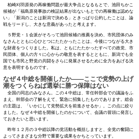
柏崎刈羽原発の再稼働問題が最大争点となるもとで、池田ちかこ
候補が「福島原発事故の検証結果が出ないもとでの再稼働は認めな
い」「新潟のことは新潟で決める」ときっぱり公約したことは、論
戦をリードし、大きな意義があったと考えます。
５野党・１会派がそろって池田候補の推薦を決め、市民団体のみ
なさんとともに心ひとつにたたかったことは、今後につながる大き
な財産をつくりました。私は、ともにたたかったすべての政党、市
民団体、個人の方々に心からの敬意を表するとともに、新潟でも全
国でも市民と野党の共闘をさらに発展させるために全力をあげる決
意を表明するものです。
なぜ４中総を開催したか――ここで党勢の上げ
潮をつくらねば選挙に勝つ保障はない
全国の同志のみなさん。この４中総は、常任幹部会での議論をふ
まえ、幹部会の了解をえて、緊急に招集したものであります。総会
の主題は、「いかにして党勢拡大を前進させるか」。この点に絞り
ました。なぜ４中総を開催したのかについて、会議の冒頭に発言し
ておきたいと思います。
昨年１２月の３中総以降の党活動を概括しますと、全党の奮闘に
よってさまざまな分野で重要な成果をかちとっています。