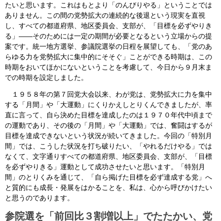
たいと思います。これはもとより「のんびりやる」ということでは
ありません。この間の党勢拡大の連続的な後退という現実を直視
し、すべての都道府県、地区委員会、支部が、「目標を必ずやりき
る」――そのためには一定の期間が必要となるという立場からの提
案です。統一地方選挙、参議院選挙の日程を展望しても、「党のあ
らゆる力を党勢拡大に集中的にそそぐ」ことができる時期は、この
時期をおいてほかにないということを考慮して、今日から９月末ま
での時期を設定しました。
１９５８年の第７回党大会以来、わが党は、党勢拡大に力を集中
する「月間」や「大運動」にくりかえしとりくんできましたが、率
直に言って、自ら決めた目標を達成したのは１９７０年代中頃まで
の運動であり、その後の「月間」や「大運動」では、奮闘はするが
目標を達成できないという状況が続いてきました。今回の「特別月
間」では、こうした状況を打ち破りたい、「やれるだけやる」では
なくて、文字通りすべての都道府県、地区委員会、支部が、「目標
を必ずやりきる」運動として成功させたいと思います。「特別月
間」のとりくみを通じて、「自ら掲げた目標を必ず達成する党」へ
と質的にも成長・発展をはかることを、私は、心から呼びかけたい
と思うのであります。
参院選を「前回比３割増以上」でたたかい、党