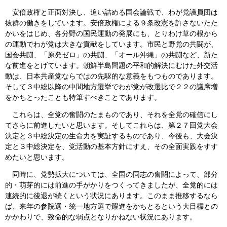
安倍政権と正面対決し、追い詰める国会論戦で、わが党議員団は
抜群の働きをしています。安倍政権による９条改憲を許さないたた
かいをはじめ、各分野の国民運動の発展にも、とりわけ草の根から
の運動でわが党は大きな貢献をしています。市民と野党の共闘が、
国会共闘、「原発ゼロ」の共闘、「オール沖縄」の共闘など、新た
な前進をとげています。朝鮮半島問題の平和的解決にむけた外交活
動は、日本共産党ならではの先駆的な意義をもつものであります。
そして３中総以降の中間地方選挙でわが党が改選比で２２の議席増
をかちとったことも特筆すべきことであります。
これらは、全党の奮闘のたまものであり、それを全党の確信にし
てさらに前進したいと思います。そしてこれらは、第２７回党大会
決定と３中総決定の生命力を実証するものであり、今後も、大会決
定と３中総決定を、党活動の基本方針にすえ、その全面実践をすす
めたいと思います。
同時に、党勢拡大については、全国の同志の奮闘によって、部分
的・萌芽的には前進の手がかりをつくってきましたが、全党的には
連続的に後退が続くという状況にあります。このまま推移するなら
ば、来年の参院選・統一地方選で躍進をかちとるという大目標との
かかわりで、致命的な弱点となりかねない状況にあります。