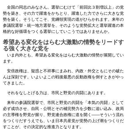
全国の同志のみなさん。選挙にむけて「前回比３割増以上」の党
勢を築き、その力で躍進をかちとり、躍進した力でさらに大きな党
勢を築く。そうしてこそ、党綱領実現の道がひらかれます。来年の
参議院選挙・統一地方選挙を、そのような党勢拡大と選挙躍進の本
格的な好循環をつくる選挙にしていこうではありませんか。
希望ある変化をはらむ大激動の情勢をリードす
る強く大きな党を
いま内外とも、希望ある変化をはらむ大激動の情勢が展開してい
ます。
安倍政権は、疑惑と不祥事にまみれ、内政・外交ともにその破た
んは深刻です。いよいよこの戦後最悪の反動政権を倒すときがやっ
てきました。
それをなしとげる力は、市民と野党の共闘にあります。
来年の参議院選挙で、市民と野党の共闘を「本気の共闘」として
必ず成功させ、自民・公明とその補完勢力を少数に追い込み、政局
の主導権を野党が握り、野党連合政権に道を開く――そういう流れ
をつくりだすうえでも、いま日本共産党が党勢の上げ潮をつくりだ
すことが、その決定的な推進力となります。