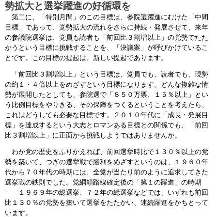
勢拡大と選挙躍進の好循環を
第二に、「特別月間」のこの目標は、参院選躍進にむけた「中間
目標」であって、党勢拡大の流れをさらに持続・発展させて、来年
の参議院選挙は、党員も読者も「前回比３割増以上」の党勢でたた
かうという目標に挑戦することを、「決議案」が呼びかけているこ
とです。この目標の提起は、新しい提起であります。
「前回比３割増以上」という目標は、党員でも、読者でも、現勢
の約１・４倍以上をめざすという目標になります。どんな複雑な情
勢が展開したとしても、参院選で「８５０万票、１５％以上」とい
う比例目標をやりきる、その保障をつくるということを考えたら、
これはどうしても必要な目標です。２０１０年代に「成長・発展目
標」を達成するという大志とロマンある目標との関係でも、「前回
比３割増以上」に正面から挑戦しようではありませんか。
わが党の歴史をふりかえれば、前回選挙時比で１３０％以上の党
勢を築いて、つぎの選挙戦で勝利をめざすというのは、１９６０年
代から７０年代の時期には、全党が当たり前のように追求してきた
選挙戦の鉄則でした。党綱領路線確定後の「第１の躍進」の時期
――１９６９年の総選挙、７２年の総選挙などでは、いずれも前回
比１３０％の党勢を築いて選挙をたたかい、連続躍進をかちとって
います。