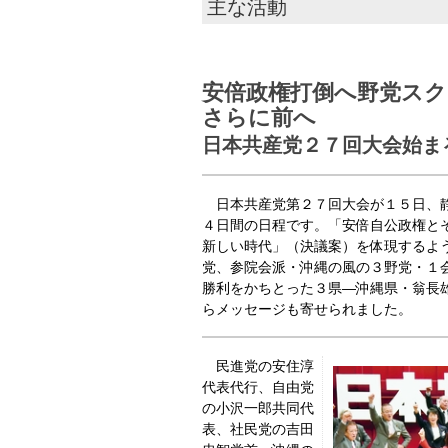
主な活動
安倍政権打倒へ野党スク
さらに前へ
日本共産党２７回大会始ま
日本共産党第２７回大会が１５日、静
４日間の日程です。「安倍自公政権と
新しい時代」（決議案）を体現するよ
党、参院会派・沖縄の風の３野党・１
勝利をかちとった３県―沖縄県・翁長
らメッセージも寄せられました。
民進党の安住淳
代表代行、自由党
の小沢一郎共同代
表、社民党の吉田