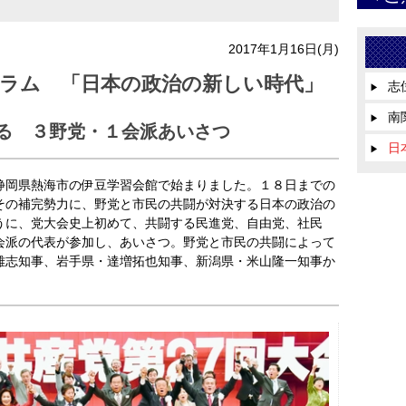
2017年1月16日(月)
ラム 「日本の政治の新しい時代」
志
▶
南
▶
る ３野党・１会派あいさつ
日
▶
岡県熱海市の伊豆学習会館で始まりました。１８日までの
その補完勢力に、野党と市民の共闘が対決する日本の政治の
うに、党大会史上初めて、共闘する民進党、自由党、社民
会派の代表が参加し、あいさつ。野党と市民の共闘によって
雄志知事、岩手県・達増拓也知事、新潟県・米山隆一知事か