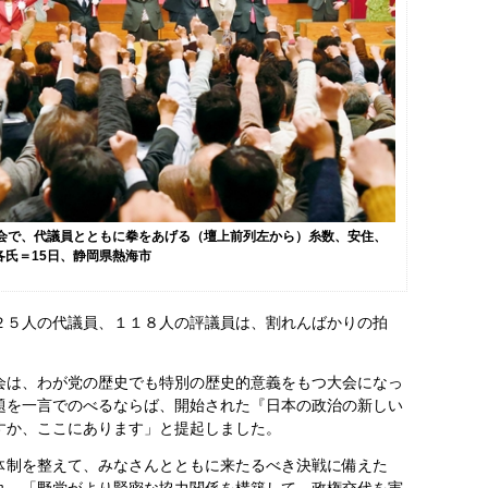
大会で、代議員とともに拳をあげる（壇上前列左から）糸数、安住、
各氏＝15日、静岡県熱海市
２５人の代議員、１１８人の評議員は、割れんばかりの拍
は、わが党の歴史でも特別の歴史的意義をもつ大会になっ
題を一言でのべるならば、開始された『日本の政治の新しい
すか、ここにあります」と提起しました。
制を整えて、みなさんとともに来たるべき決戦に備えた