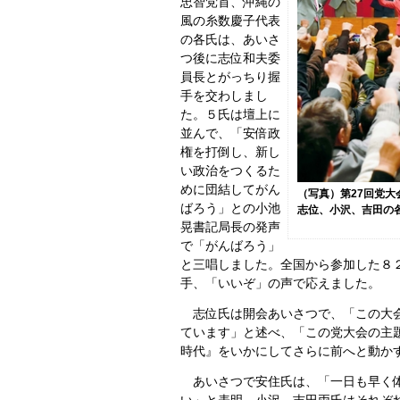
忠智党首、沖縄の
風の糸数慶子代表
の各氏は、あいさ
つ後に志位和夫委
員長とがっちり握
手を交わしまし
た。５氏は壇上に
並んで、「安倍政
権を打倒し、新し
い政治をつくるた
めに団結してがん
（写真）第27回党
ばろう」との小池
志位、小沢、吉田の
晃書記局長の発声
で「がんばろう」
と三唱しました。全国から参加した８
手、「いいぞ」の声で応えました。
志位氏は開会あいさつで、「この大会
ています」と述べ、「この党大会の主
時代』をいかにしてさらに前へと動か
あいさつで安住氏は、「一日も早く体