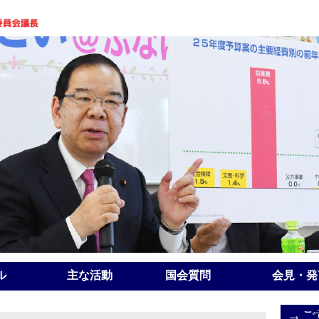
ル
主な活動
国会質問
会見・発
→ご