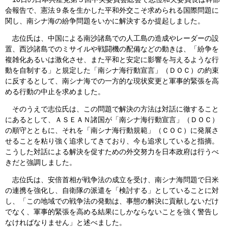
会報告で、憲法９条を生かした平和外交こそ求められる国際問題に
会見・発言集
関し、南シナ海の紛争問題をいかに解決するか提起しました。
論文・著書
志位氏は、中国による南沙諸島での人工島の造成やレーダーの設
置、西沙諸島でのミサイルや戦闘機の配備などの動きは、「紛争を
複雑化あるいは激化させ、また平和と安定に影響を与えるような行
動を自制する」と規定した「南シナ海行動宣言」（ＤＯＣ）の約束
に反するとして、南シナ海での一方的な現状変更と軍事的緊張を高
める行動の中止を求めました。
そのうえで志位氏は、この問題で解決の方法は対話に徹すること
にあるとして、ＡＳＥＡＮ諸国が「南シナ海行動宣言」（ＤＯＣ）
の順守とともに、それを「南シナ海行動規範」（ＣＯＣ）に発展さ
せることを粘り強く追求してきており、今も追求していると指摘。
こうした対話による解決を促すための外交努力を日本政府は行うべ
きだと強調しました。
志位氏は、安倍首相が戦争法の成立を受け、南シナ海問題で日米
の連携を強化し、自衛隊の派遣を「検討する」としていることに対
し、「この地域での戦争法の発動は、事態の解決に貢献しないだけ
でなく、軍事的緊張を高める結果にしかならないことを強く警告し
なければなりません」と述べました。