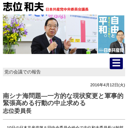
党の会議での報告
HOME
2016年4月12日(火)
プロフィール
南シナ海問題―一方的な現状変更と軍事的
緊張高める行動の中止求める
主な活動
志位委員長
国会質問
10日の日本共産党第５回中央委員会総会で志位和夫委員長は幹部