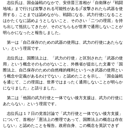
志位氏は、国会論戦のなかで、安倍晋三首相が「自衛隊が『戦闘
地域』まで行けば攻撃される可能性がある｣｢攻撃されたら武器を使
用する」ことまでは認めながら、戦闘になる、武力行使になること
はかたくなに認めようとしないこと、そのさい「二つの理屈」を持
ち出して抵抗してきたが、そのどちらもが世界で通用しないことが
明らかになったと報告しました。
第一は「自己保存のための武器の使用は、武力の行使にあたらな
い」という理屈です。
志位氏は、国際法上は、「武力の行使」と区別された「武器の使
用」という概念そのものがないこと、外務省が提出した文書で「国
際法上、自己保存のための自然権的権利というべき武器の使用とい
う概念や定義があるわけでない」と認めたことを示し、「国会論戦
を通じて、この理屈は、世界ではまったく通用しないことが明らか
になりました」と語りました。
第二は「他国の武力行使と一体でない後方支援は、武力の行使に
あたらない」という理屈です。
志位氏は１７日の党首討論で「武力行使と一体でない後方支援」
について、首相が「憲法上の整理であって、国際法上の概念は存在
しない」と認めたことを報告。政府自身、この概念を英訳できず