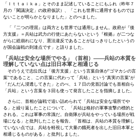
「Ｉｔｔａｉｋａ」とそのまま記述していることにもふれ（昨年７
月の「閣議決定」の政府仮訳）、「これも世界に通用するものでは
ないことが明らかとなりました」とのべました。
「『二つの理屈』は両方とも世界では通用しません。政府が『後
方支援』＝兵站は武力の行使にあたらないという『根拠』が二つな
がらに総崩れになり、憲法違反であることがはっきりしたというの
が国会論戦の到達点です」と語りました。
「兵站は安全な場所でやる」（首相）――兵站の本質を
理解していない点は旧日本軍と相通じる
そのうえで志位氏は「後方支援」という言葉自体が“ゴマカシの言
葉”であること、この言葉に代わって「兵站」という“真実の言葉”が
「だんだん浸透してきた」とのべ、１７日の党首討論でも首相自ら
「兵站」という言葉を３回も使って発言したことを指摘しました。
さらに、首相が論戦で追い詰められて「兵站は安全な場所でや
る」と繰り返したことについて、「兵站は格好の軍事攻撃の標的と
される。これは軍事の常識だ。自衛隊が兵站をやっている場所が戦
場になる」と批判したことを報告。「首相は、兵站の本質を理解し
ていない点では、兵站を軽視して大量の餓死者を出した旧日本軍と
相通じるものがある」と批判しました。