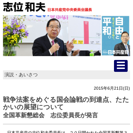
演説・あいさつ
HOME
2015年6月21日(日)
プロフィール
戦争法案をめぐる国会論戦の到達点、たた
かいの展望について
主な活動
全国革新懇総会 志位委員長が発言
国会質問
日本共産党の志位和夫委員長は、２０日開かれた全国革新懇第３