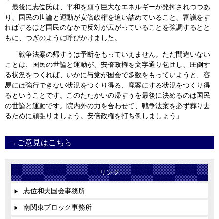
最後に志位氏は、平和を願う巨大なエネルギーが発揮されつつあ
り、国民の世論と運動が安倍政権を追い詰めていること、審議をす
ればするほど国民のなかで反対が広がっていることを強調するとと
もに、つぎのように呼びかけました。
「戦争法案の帰すうは予断をもっていえません。ただ間違いない
ことは、国民の世論と運動が、安倍政権を文字通り包囲し、圧倒す
る状況をつくれば、いかに与党が国会で多数をもっていようと、容
易には強行できない状況をつくり得る、廃案にする状況をつくり得
るということです。このたたかいの帰すうを最後に決めるのは国民
の世論と運動です。院内外の力を合わせて、戦争法案を必ず葬り去
るために頑張りましょう。安倍政権を打ち倒しましょう」
→ご意見はこちら
リンク
志位和夫国会事務所
▶
南関東ブロック事務所
▶