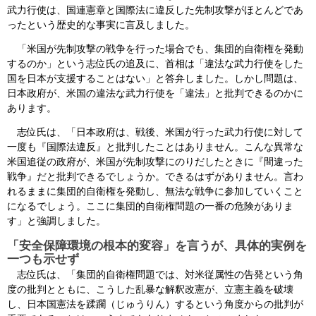
武力行使は、国連憲章と国際法に違反した先制攻撃がほとんどであ
ったという歴史的な事実に言及しました。
「米国が先制攻撃の戦争を行った場合でも、集団的自衛権を発動
するのか」という志位氏の追及に、首相は「違法な武力行使をした
国を日本が支援することはない」と答弁しました。しかし問題は、
日本政府が、米国の違法な武力行使を「違法」と批判できるのかに
あります。
志位氏は、「日本政府は、戦後、米国が行った武力行使に対して
一度も『国際法違反』と批判したことはありません。こんな異常な
米国追従の政府が、米国が先制攻撃にのりだしたときに『間違った
戦争』だと批判できるでしょうか。できるはずがありません。言わ
れるままに集団的自衛権を発動し、無法な戦争に参加していくこと
になるでしょう。ここに集団的自衛権問題の一番の危険がありま
す」と強調しました。
「安全保障環境の根本的変容」を言うが、具体的実例を
一つも示せず
志位氏は、「集団的自衛権問題では、対米従属性の告発という角
度の批判とともに、こうした乱暴な解釈改憲が、立憲主義を破壊
し、日本国憲法を蹂躙（じゅうりん）するという角度からの批判が