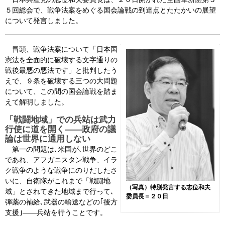
５回総会で、戦争法案をめぐる国会論戦の到達点とたたかいの展望
会見・発言集
について発言しました。
論文・著書
冒頭、戦争法案について「日本国
憲法を全面的に破壊する文字通りの
戦後最悪の悪法です」と批判したう
えで、９条を破壊する三つの大問題
について、この間の国会論戦を踏ま
えて解明しました。
「戦闘地域」での兵站は武力
行使に道を開く――政府の議
論は世界に通用しない
第一の問題は､米国が､世界のどこ
であれ、アフガニスタン戦争、イラ
ク戦争のような戦争にのりだしたさ
いに、自衛隊がこれまで「戦闘地
（写真）特別発言する志位和夫
域」とされてきた地域まで行って､
委員長＝２０日
弾薬の補給､武器の輸送などの｢後方
支援｣――兵站を行うことです。