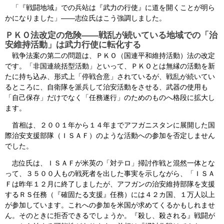
「『戦闘地域』での兵站は『武力の行使』に道を開くことが明ら
かになりました」――志位氏はこう強調しました。
ＰＫＯ法改定の危険――戦乱が続いている地域での「治
安維持活動」は武力行使に転化する
戦争法案の第二の問題は、ＰＫＯ（国連平和維持活動）法の改定
です。「非国連統括型活動」といって、ＰＫＯとは無縁の活動を新
たに持ち込み、形式上「停戦合意」されているが、戦乱が続いてい
るところに、自衛隊を派兵して治安活動をさせる、武器の使用も
「自己保存」だけでなく「任務遂行」のためのものへ格段に拡大し
ます。
首相は、２００１年から１４年までアフガニスタンに展開した国
際治安支援部隊（ＩＳＡＦ）のような活動への参加を否定しません
でした。
志位氏は、ＩＳＡＦが米英の「対テロ」掃討作戦と混然一体とな
って、３５００人もの戦死者を出した事実を示しながら、「ＩＳＡ
Ｆは昨年１２月に終了しましたが、アフガンの治安維持部隊を支援
するＲＳ任務（『確固たる支援』任務）には４２カ国、１万人以上
が参加しています。これへの参加を米国が求めてくるかもしれませ
ん。そのときに拒否できるでしょうか。『殺し、殺される』戦闘が