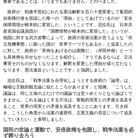
重要であることは、いうまでもありません」とのべました。
政府が、戦後半世紀にわたる憲法解釈を百八十度変更して集団的
自衛権行使を容認した唯一の「理由」としてあげているのが「安全
保障環境が根本的に変容した」ということです。志位氏は、日本共
産党国会議員団が、「『国際情勢が根本的に変容した』というが、
他国に対する武力攻撃によって、政府の安保法案が言うような『存
立危機事態』に陥った国が、世界で一つでもあるか」と追及したの
に対して、政府が「実例をあげるのは困難だ」（岸田外相）と一つ
も具体例を示せなかったことを紹介し、「そうであるならば、立法
事実そのものがなくなります。解釈を変更した理由が成り立たなく
なります。憲法違反ということです」と強調しました。
志位氏は、「戦争法案を合理化しようとする政府の『論理』は、
極端な主観的観念論に似たところがあります」と指摘。「こうした
議論は、同じ土俵の上だけでの議論では堂々めぐりとなり論ばくで
きません。これを論ばくする方法は、客観的現実との矛盾を追及す
ること、世界の現実との矛盾を追及することにあります。引き続
き、こうした角度から法案の違憲性、立憲主義の否定について追及
していきたい」と表明しました。
国民の世論と運動で、安倍政権を包囲し、戦争法案を必
ず葬り去ろう