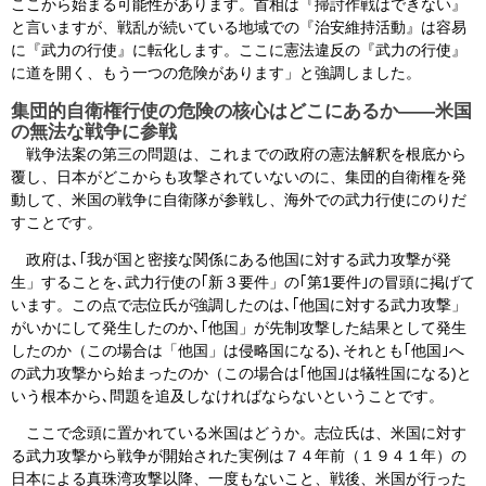
ここから始まる可能性があります。首相は『掃討作戦はできない』
と言いますが、戦乱が続いている地域での『治安維持活動』は容易
に『武力の行使』に転化します。ここに憲法違反の『武力の行使』
に道を開く、もう一つの危険があります」と強調しました。
集団的自衛権行使の危険の核心はどこにあるか――米国
の無法な戦争に参戦
戦争法案の第三の問題は、これまでの政府の憲法解釈を根底から
覆し、日本がどこからも攻撃されていないのに、集団的自衛権を発
動して、米国の戦争に自衛隊が参戦し、海外での武力行使にのりだ
すことです。
政府は､｢我が国と密接な関係にある他国に対する武力攻撃が発
生」することを､武力行使の｢新３要件」の｢第1要件｣の冒頭に掲げて
います。この点で志位氏が強調したのは､｢他国に対する武力攻撃」
がいかにして発生したのか､｢他国」が先制攻撃した結果として発生
したのか（この場合は「他国」は侵略国になる)､それとも｢他国｣へ
の武力攻撃から始まったのか（この場合は｢他国｣は犠牲国になる)と
いう根本から､問題を追及しなければならないということです。
ここで念頭に置かれている米国はどうか。志位氏は、米国に対す
る武力攻撃から戦争が開始された実例は７４年前（１９４１年）の
日本による真珠湾攻撃以降、一度もないこと、戦後、米国が行った