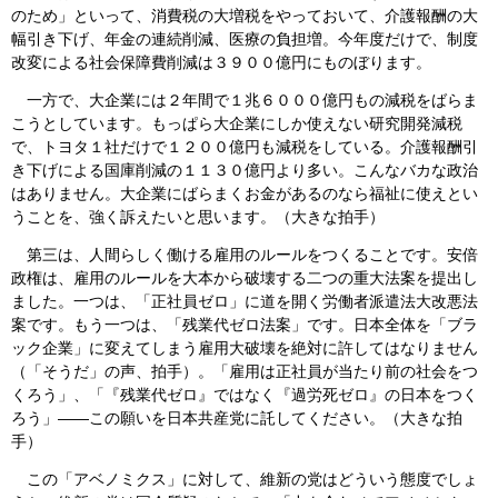
のため」といって、消費税の大増税をやっておいて、介護報酬の大
幅引き下げ、年金の連続削減、医療の負担増。今年度だけで、制度
改変による社会保障費削減は３９００億円にものぼります。
一方で、大企業には２年間で１兆６０００億円もの減税をばらま
こうとしています。もっぱら大企業にしか使えない研究開発減税
で、トヨタ１社だけで１２００億円も減税をしている。介護報酬引
き下げによる国庫削減の１１３０億円より多い。こんなバカな政治
はありません。大企業にばらまくお金があるのなら福祉に使えとい
うことを、強く訴えたいと思います。（大きな拍手）
第三は、人間らしく働ける雇用のルールをつくることです。安倍
政権は、雇用のルールを大本から破壊する二つの重大法案を提出し
ました。一つは、「正社員ゼロ」に道を開く労働者派遣法大改悪法
案です。もう一つは、「残業代ゼロ法案」です。日本全体を「ブラ
ック企業」に変えてしまう雇用大破壊を絶対に許してはなりません
（「そうだ」の声、拍手）。「雇用は正社員が当たり前の社会をつ
くろう」、「『残業代ゼロ』ではなく『過労死ゼロ』の日本をつく
ろう」――この願いを日本共産党に託してください。（大きな拍
手）
この「アベノミクス」に対して、維新の党はどういう態度でしょ