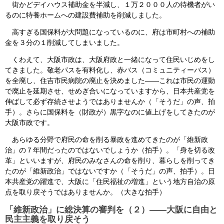
街かどデイハウス補助金を半減し、１万２０００人の待機者がい
るのに特養ホームへの建設費補助を削減しました。
高すぎる国保料が大問題になっているのに、府は市町村への補助
金を３分の１削減してしまいました。
くわえて、大阪市政は、大阪府政と一緒になって住民いじめをし
てきました。敬老パスを有料化し、赤バス（コミュニティーバス）
を全廃し、住吉市民病院の廃止を決めました――これは市民の運動
で廃止を延期させ、せめぎ合いになっていますから、日本共産党を
伸ばして必ず存続させようではありませんか（「そうだ」の声、拍
手）。さらに国保料を（財政が）黒字なのに値上げをしてきたのが
大阪市政です。
あらゆる分野で府民の命を削る暴政を進めてきたのが「維新政
治」の７年間だったのではないでしょうか（拍手）。「身を切る改
革」といいますが、府民のみなさんの命を削り、暮らしを削ってき
たのが「維新政治」ではないですか（「そうだ」の声、拍手）。日
本共産党の躍進で、大阪に「住民福祉の増進」という地方自治の原
点を取り戻そうではありませんか。（大きな拍手）
「維新政治」に総決算の審判を（２）――大阪に自由と
民主主義を取り戻そう