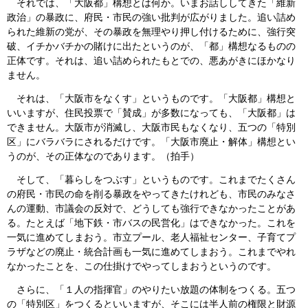
それでは、「大阪都」構想とは何か。いまお話ししてきた「維新
政治」の暴政に、府民・市民の強い批判が広がりました。追い詰め
られた維新の党が、その暴政を無理やり押し付けるために、強行突
破、イチかバチかの賭けに出たというのが、「都」構想なるものの
正体です。それは、追い詰められたもとでの、悪あがきにほかなり
ません。
それは、「大阪市をなくす」というものです。「大阪都」構想と
いいますが、住民投票で「賛成」が多数になっても、「大阪都」は
できません。大阪市が消滅し、大阪市民もなくなり、五つの「特別
区」にバラバラにされるだけです。「大阪市廃止・解体」構想とい
うのが、その正体なのであります。（拍手）
そして、「暮らしをつぶす」というものです。これまでたくさん
の府民・市民の命を削る暴政をやってきたけれども、市民のみなさ
んの運動、市議会の反対で、どうしても強行できなかったことがあ
る。たとえば「地下鉄・市バスの民営化」はできなかった。これを
一気に進めてしまおう。市立プール、老人福祉センター、子育てプ
ラザなどの廃止・統合計画も一気に進めてしまおう。これまでやれ
なかったことを、この仕掛けでやってしまおうというのです。
さらに、「１人の指揮官」のやりたい放題の体制をつくる。五つ
の「特別区」をつくるといいますが、そこには半人前の権限と財源