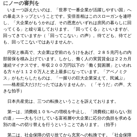
にノーの審判を
いま一つ訴えたいのは、「世界で一番企業が活躍しやすい国」へ
の暴走ストップということです。安倍首相はこのスローガンを連呼
し、「大企業がもうかれば、その恩恵がいずれは庶民の暮らしに回
ってくる」と繰り返しております。「回ってくる」といいますが、
回ってきていますか（「回ってこない」の声）。待てども、待てど
も、回ってこないではありませんか。
円安と株高で、大企業は空前のもうけをあげ、２８５兆円もの内
部留保を積み上げています。しかし、働く人の実質賃金は２２カ月
連続マイナスです。年収２００万円以下の「働く貧困層」といわれ
る方々が１１２０万人と史上最多になっています。「アベノミク
ス」がもたらしたものは、「一握りの巨大企業栄えて、民滅ぶ」
――格差拡大だけだったではありませんか。（「そうだ」の声、大
きな拍手）
日本共産党は、三つの転換ということを訴えております。
第一は、消費税１０％への増税を中止し、「消費税に頼らない別
の道」――大もうけしている富裕層や大企業に応分の負担を求める
別の道への切り替えを行うということであります。（拍手）
第二は、社会保障の切り捨てから充実への転換です。「社会保障