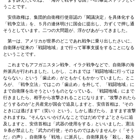
うことです。
安倍政権は、集団的自衛権行使容認の「閣議決定」を具体化する
「戦争立法」を、５月の連休明けに国会に提出し、力ずくで押し通
そうとしています。二つの大問題が、浮かびあがってきました。
第一は、アメリカが世界のどこであれ戦争に乗り出したさいに、
自衛隊が従来の「戦闘地域」まで行って軍事支援をすることになる
ということです。
これまでもアフガニスタン戦争、イラク戦争などで、自衛隊の海
外派兵が行われました。しかし、これまでは「戦闘地域に行っては
ならない」という「歯止め」がともかくもかかっていました。とこ
ろが、「戦争立法」ではこの「歯止め」を外して、「戦闘地域」に
まで自衛隊を出そうというものとなっている。「戦闘地域」にまで
行きましたら、相手から攻撃されることになります。“攻撃されたら
どうするのか”と共産党が国会で追及しますと、安倍首相は、“その
ときには逃げます”（笑い）という。しかし逃げたら、ますます攻撃
されますね。“そんないいかげんなことではだめですよ”とさらに追
及しますと、安倍首相は「武器の使用をする」といいました。憲法
９条が禁止した「武力の行使」そのものではありませんか（「そう
だ」の声）。自衛隊を「戦地」に派兵し、自衛隊員を「殺し、殺さ