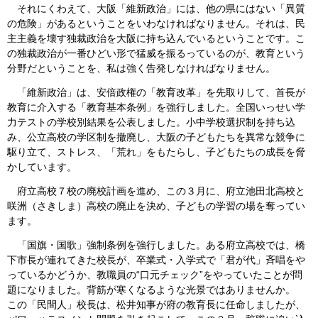
それにくわえて、大阪「維新政治」には、他の県にはない「異質
の危険」があるということをいわなければなりません。それは、民
主主義を壊す独裁政治を大阪に持ち込んでいるということです。こ
の独裁政治が一番ひどい形で猛威を振るっているのが、教育という
分野だということを、私は強く告発しなければなりません。
「維新政治」は、安倍政権の「教育改革」を先取りして、首長が
教育に介入する「教育基本条例」を強行しました。全国いっせい学
力テストの学校別結果を公表しました。小中学校選択制を持ち込
み、公立高校の学区制を撤廃し、大阪の子どもたちを異常な競争に
駆り立て、ストレス、「荒れ」をもたらし、子どもたちの成長を脅
かしています。
府立高校７校の廃校計画を進め、この３月に、府立池田北高校と
咲洲（さきしま）高校の廃止を決め、子どもの学習の場を奪ってい
ます。
「国旗・国歌」強制条例を強行しました。ある府立高校では、橋
下市長が連れてきた校長が、卒業式・入学式で「君が代」斉唱をや
っているかどうか、教職員の“口元チェック”をやっていたことが問
題になりました。背筋が寒くなるような光景ではありませんか。
この「民間人」校長は、松井知事が府の教育長に任命しましたが、