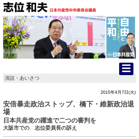
演説・あいさつ
HOME
2015年4月7日(火)
プロフィール
安倍暴走政治ストップ、橋下・維新政治退
場
主な活動
日本共産党の躍進で二つの審判を
大阪市での 志位委員長の訴え
国会質問