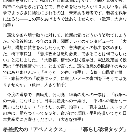
自衛隊を派兵した。帰国した自衛隊員のなかで、恐怖と緊張から、
精神に不調をきたすなどで、自ら命を絶った人が４０人もいる。戦
争でまっさきに犠牲にされるのは、未来ある若者です。若者を戦争
に送るな――この声をあげようではありませんか。（歓声、大きな
拍手）
憲法９条を壊す動きに対して、維新の党はどういう姿勢でしょう
か。安倍首相は、今年の１月、関西テレビのインタビューで、「大
阪都」構想に賛意を示したうえで、憲法改定への協力を求めまし
た。橋下市長は、「憲法改正は絶対必要。できることは何でもした
い」と応じました。「大阪都」構想の住民投票は、憲法改定国民投
票の「予行練習ですよ」とまで言った。憲法改悪の別動隊そのもの
ではありませんか（「そうだ」の声、拍手）。安倍・自民党と橋
下・維新の党の「改憲タッグ」に厳しいノーの審判を下そうではあ
りませんか。（歓声、大きな拍手）
今度の選挙で、自民党、公明党、維新の党への一票は、「戦争へ
の一票」になります。日本共産党への一票は、「平和への確かな一
票」になります（「そうだ」の声、拍手）。「戦争立法」ストップ
の声は、党をつくって９３年、命がけで反戦・平和を貫いてきた日
本共産党にお寄せください。（大きな拍手）
格差拡大の「アベノミクス」――「暮らし破壊タッグ」