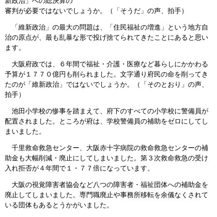
新政治」への総決算の
審判が必要ではないでしょうか。（「そうだ」の声、拍手）
「維新政治」の最大の問題は、「住民福祉の増進」という地方自
治の原点が、最も乱暴な形で投げ捨てられてきたことにあると思い
ます。
大阪府政では、６年間で福祉・介護・医療など暮らしにかかわる
予算が１７７０億円も削られました。文字通り府民の命を削ってき
たのが「維新政治」ではないでしょうか。（「そのとおり」の声、
拍手）
池田小学校の惨事を踏まえて、府下のすべての小学校に警備員が
配置されました。ところが府は、学校警備員の補助をゼロにしてし
まいました。
千里救命救急センター、大阪赤十字病院の救命救急センターの補
助金も大幅削減・廃止にしてしまいました。第３次救命救急の受け
入れ拒否が４年間で１・７７倍になっています。
大阪の視覚障害者協会など八つの障害者・福祉団体への補助金を
廃止してしまいました。専門職廃止や事務所移転を余儀なくされて
いる団体もあるとうかがいました。