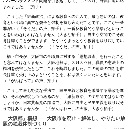
パワーハラスメント問題を引き起こして、この３月、辞職に追い込
まれました。（拍手）
こうした「維新政治」による教育への介入で、最も悪いのは、教
育という場に異常な競争と強制を持ち込んだことです。ここが一番
罪深い（「そうだ」の声、拍手）。一番反教育的な暴挙だというこ
とをいわなければなりません（大きな拍手）。自由な空間でこそ教
育は輝くことができます。そういうまっとうな教育を取り戻してい
こうではありませんか。（「そうだ」の声、拍手）
橋下市長が、大阪市の全職員に対する「思想調査」を行ったこと
も忘れてはなりません。大阪地裁は、３月３０日、職員の憲法上の
権利を侵害したとして、これを断罪しました。この司法の判断を市
長は重く受け止めよということを、私は強くいいたいと思います。
（「がんばって」の声、拍手）
こうして最も野蛮な手法で、民主主義と教育を破壊する暴政を進
め、それが破綻しつつあるのが、「維新政治」の７年間ではないで
しょうか。日本共産党の躍進で、大阪に自由と民主主義を取り戻そ
うではありませんか。（「がんばれー」の声援、大きな拍手）
「大阪都」構想――大阪市を廃止・解体し、やりたい放
題の独裁体制づくり