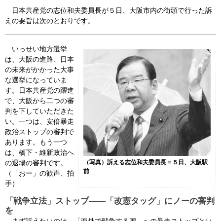
日本共産党の志位和夫委員長が５日、大阪市内の街頭で行った訴
会見・発言集
えの要旨は次のとおりです。
論文・著書
いっせい地方選挙
は、大阪の進路、日本
の未来がかかった大事
な選挙になっていま
す。日本共産党の躍進
で、大阪から二つの審
判を下していただきた
い。一つは、安倍暴走
政治ストップの審判で
あります。もう一つ
は、橋下・維新政治へ
（写真）訴える志位和夫委員長＝５日、大阪駅
の退場の審判です。
前
（「おー」の歓声、拍
手）
「戦争立法」ストップ――「改憲タッグ」にノーの審判
を
まず訴えたいのは、「海外で戦争する国」への暴走ストップとい