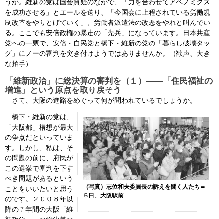
うか。維新の党は国会質疑のなかで、「力を合わせてアベノミクス
を成功させる」とエールを送り、「今国会に上程されている労働規
制改革をやりとげていく」。労働者派遣法の改悪をやれと叫んでい
る。ここでも安倍政権の暴走の「先兵」になっています。日本共産
党への一票で、安倍・自民党と橋下・維新の党の「暮らし破壊タッ
グ」にノーの審判を突き付けようではありませんか。（歓声、大き
な拍手）
「維新政治」に総決算の審判を（１）――「住民福祉の
増進」という原点を取り戻そう
さて、大阪の進路をめぐって何が問われているでしょうか。
橋下・維新の党は、
「大阪都」構想が最大
の争点だといっていま
す。しかし、私は、そ
の問題の前に、府民が
この選挙で審判を下す
べき問題があるという
（写真）志位和夫委員長の訴えを聞く人たち＝
ことをいいたいと思う
５日、大阪駅前
のです。２００８年以
降の７年間の大阪「維