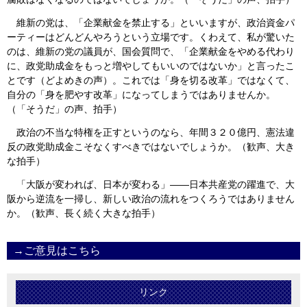
維新の党は、「企業献金を禁止する」といいますが、政治資金パ
ーティーはどんどんやろうという立場です。くわえて、私が驚いた
のは、維新の党の議員が、国会質問で、「企業献金をやめる代わり
に、政党助成金をもっと増やしてもいいのではないか」と言ったこ
とです（どよめきの声）。これでは「身を切る改革」ではなくて、
自分の「身を肥やす改革」になってしまうではありませんか。
（「そうだ」の声、拍手）
政治の不当な特権を正すというのなら、年間３２０億円、憲法違
反の政党助成金こそなくすべきではないでしょうか。（歓声、大き
な拍手）
「大阪が変われば、日本が変わる」――日本共産党の躍進で、大
阪から逆流を一掃し、新しい政治の流れをつくろうではありません
か。（歓声、長く続く大きな拍手）
→ご意見はこちら
リンク