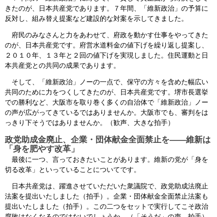
きたのが、日本共産党であります。７年間、「維新政治」の予算に
反対し、組み替え提案など建設的な対案を示してきました。
府民のみなさんと力をあわせて、府政を動かす仕事をやってきた
のが、日本共産党です。府営水道料金の値下げを繰り返し提案し、
２０１０年、１３年と２回の値下げを実現しました。住民運動と日
本共産党との共同の成果であります。
そして、「維新政治」ノーの一点で、保守の方々を含めた幅広い
共同のために力をつくしてきたのが、日本共産党です。堺市長選挙
での勝利など、大阪市を取り巻く多くの自治体で「維新政治」ノー
の声が広がってきているではありませんか。大阪市でも、審判をは
っきり下そうではありませんか。（歓声、大きな拍手）
政党助成金廃止、企業・団体献金全面禁止を――維新は
「身を肥やす改革」
最後に一つ、言っておきたいことがあります。維新の党が「身を
切る改革」といっていることについてです。
日本共産党は、躍進させていただいた衆議院で、政党助成法廃止
法案を提出いたしました（拍手）。企業・団体献金全面禁止法案も
提出いたしました（拍手）。この二つをセットで実行してこそ政治
腐敗はなくなるのではないでしょうか。（「そうだ」の声、拍手）