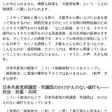
しか与えられません。権限も財源も「大阪府知事」という「１人の
指揮官」に吸い上げられます。
こうやって福祉と暮らしを削り、大阪市から吸い上げたお金を使
って何をするのか。関西空港までのたった５分間の時間短縮のため
に２５００億円をかける鉄道・「なにわ筋線」をつくる。３０００
億円から４０００億円をかける高速道路・淀川左岸線の延伸をすす
める。そしてカジノの誘致です。ギャンブル依存症が深刻になって
いる日本で、カジノを誘致して、大阪をどんな街にするつもりか。
こんなものが「成長戦略」だというのは、根本から間違っていると
いうことをいわなければなりません。（「そうだ」の声、大きな拍
手）
日本共産党の躍進で、こういう独裁体制づくりをストップし、
「維新政治」に退場の審判を下そうではありませんか。（歓声、大
きな拍手）
日本共産党府議団・市議団のかけがえのない値打ち――
対決・対案・共同
こういう政治のもとで、日本共産党の府議団・市議団は、かけが
えのない値打ちをもっています。
７年間の「維新政治」に対して、一貫して真正面から対決をして