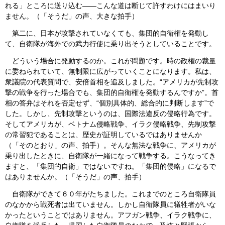
れる」ところに送り込む――こんな道は断じて許すわけにはまいり
ません。（「そうだ」の声、大きな拍手）
第二に、日本が攻撃されていなくても、集団的自衛権を発動し
て、自衛隊が海外での武力行使に乗り出そうとしていることです。
どういう場合に発動するのか。これが問題です。時の政権の裁量
に委ねられていて、無制限に広がっていくことになります。私は、
衆議院の代表質問で、安倍首相を追及しました。“アメリカが先制攻
撃の戦争を行った場合でも、集団的自衛権を発動するんですか”。首
相の答弁はそれを否定せず、“個別具体的、総合的に判断します”で
した。しかし、先制攻撃というのは、国際法違反の侵略行為です。
そしてアメリカが、ベトナム侵略戦争、イラク侵略戦争、先制攻撃
の常習犯であることは、歴史が証明しているではありませんか
（「そのとおり」の声、拍手）。そんな無法な戦争に、アメリカが
乗り出したときに、自衛隊が一緒になって戦争する。こうなってき
ますと、「集団的自衛」ではないですね。「集団的侵略」になるで
はありませんか。（「そうだ」の声、拍手）
自衛隊ができて６０年がたちました。これまでのところ自衛隊員
のなかから戦死者は出ていません。しかし自衛隊員に犠牲者がいな
かったということではありません。アフガン戦争、イラク戦争に、