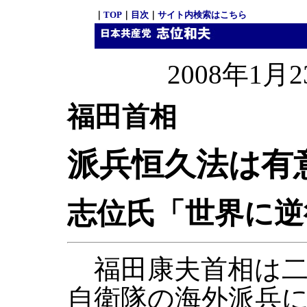
｜
TOP
｜
目次
｜
サイト内検索はこちら
2008年1月2
福田首相
派兵恒久法は有
志位氏「世界に逆
福田康夫首相は二
自衛隊の海外派兵