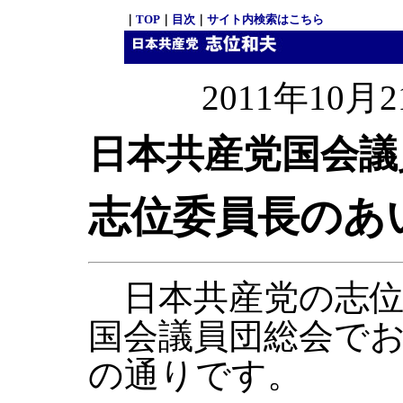
｜
TOP
｜
目次
｜
サイト内検索はこちら
2011年10月2
日本共産党国会議
志位委員長のあ
日本共産党の志位
国会議員団総会で
の通りです。