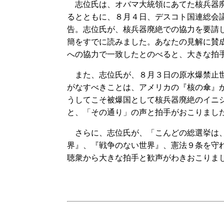
志位氏は、オバマ大統領にあてた核兵器廃
るとともに、８月４日、デスコト国連総会
告。志位氏が、核兵器廃絶での協力を要請
簡をすでに読みました。あなたの見解に賛
への協力で一致したとのべると、大きな拍
また、志位氏が、８月３日の原水爆禁止世
がなすべきことは、アメリカの『核の傘』
うしてこそ被爆国として核兵器廃絶のイニ
と、「その通り」の声と拍手がおこりまし
さらに、志位氏が、「こんどの総選挙は、
界』、『戦争のない世界』、憲法９条を守
聴衆から大きな拍手と歓声がわきおこりま