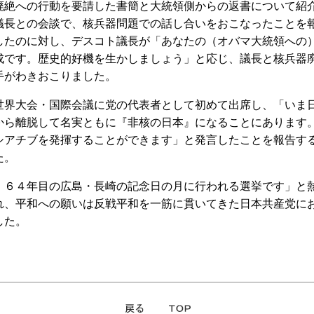
絶への行動を要請した書簡と大統領側からの返書について紹
議長との会談で、核兵器問題での話し合いをおこなったことを
したのに対し、デスコト議長が「あなたの（オバマ大統領への
成です。歴史的好機を生かしましょう」と応じ、議長と核兵器
手がわきおこりました。
界大会・国際会議に党の代表者として初めて出席し、「いま
から離脱して名実ともに『非核の日本』になることにあります
シアチブを発揮することができます」と発言したことを報告す
た。
６４年目の広島・長崎の記念日の月に行われる選挙です」と
れ、平和への願いは反戦平和を一筋に貫いてきた日本共産党に
した。