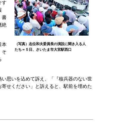
介す
報
）書
廃絶
日本
（写真）志位和夫委員長の演説に聞き入る人
たち＝５日、さいたま市大宮駅西口
。そ
る
熱い思いを込めて訴え、「『核兵器のない世
お寄せください」と訴えると、駅前を埋めた