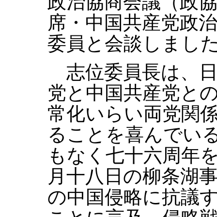
政治協商会議（政
席・中国共産党政
委員と会談しまし
志位委員長は、日
党と中国共産党と
常化いらい両党関
ることを喜んでい
もなく七十六周年
月十八日の柳条湖
の中国侵略に抗議