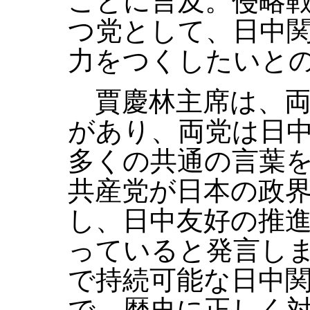
ことに言及。侵略
つ党として、日中
力をつくしたいと
賈慶林主席は、両
があり、両党は日
多くの共通の言葉
共産党が日本の政
し、日中友好の推
っていると発言し
で持続可能な日中
で、歴史に正しく