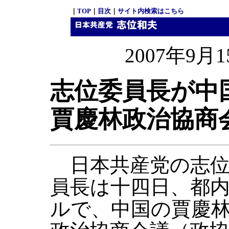
｜
TOP
｜
目次
｜
サイト内検索はこちら
2007年9月1
志位委員長が中
賈慶林政治協商
日本共産党の志位
員長は十四日、都
ルで、中国の賈慶