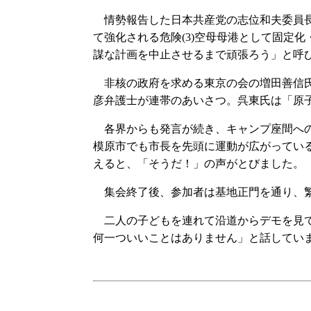
情勢報告した日本共産党の志位和夫委員長は
て強化される危険(3)空母母港として固定
謀な計画を中止させるまで頑張ろう」と呼
非核の政府を求める東京の会の増田善信氏
彦弁護士が連帯のあいさつ。呉東氏は「原
各界からも発言が続き、キャンプ座間への
模原市でも市長を先頭に運動が広がってい
えると、「そうだ！」の声がとびました。
集会終了後、参加者は基地正門を通り、
二人の子どもを連れて沿道からデモを見て
何一ついいことはありません」と話してい