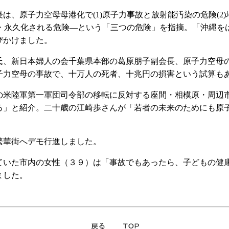
、原子力空母母港化で(1)原子力事故と放射能汚染の危険(2)
化・永久化される危険―という「三つの危険」を指摘。「沖縄
びかけました。
、新日本婦人の会千葉県本部の葛原朋子副会長、原子力空母
子力空母の事故で、十万人の死者、十兆円の損害という試算も
米陸軍第一軍団司令部の移転に反対する座間・相模原・周辺
る」と紹介。二十歳の江崎歩さんが「若者の未来のためにも原
繁華街へデモ行進しました。
いた市内の女性（３９）は「事故でもあったら、子どもの健
ました。