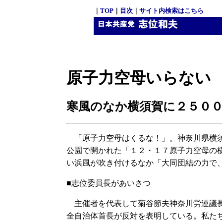
｜
TOP
｜
目次
｜
サイト内検索はこちら
原子力空母いらない
寒風のなか横須賀に２５０
「原子力空母はくるな！」。神奈川県横須
公園で開かれた「１２・１７原子力空母の
い浜風が吹き付けるなか「大同団結の力で
■志位委員長があいさつ
主催者を代表して菊谷節夫神奈川労連議長
全自治体首長が反対を表明している。私た