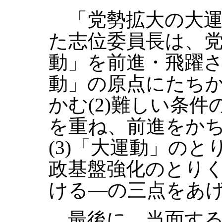
「党勢拡大の大運
た志位委員長は、
動」を前進・飛躍さ
動」の原点にたち
かむ(2)難しい条
を重ね、前進をか
(3)「大運動」の
政基盤強化のとり
ける―の三点をあ
最後に、当面する