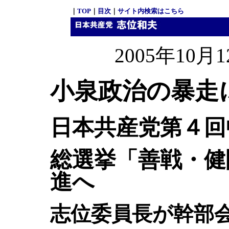
｜
TOP
｜
目次
｜
サイト内検索はこちら
2005年10
小泉政治の暴走
日本共産党第４回
総選挙「善戦・健
進へ
志位委員長が幹部