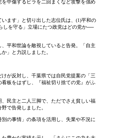
党を中傷するビラを二回まくなど攻撃を強め
ます」と切り出した志位氏は、(1)平和の
暮らしを守る」立場にたつ政党はどの党か──
し、平和世論を敵視していると告発。「自主
んか」と力説しました。
だけが反対し、千葉県では自民党提案の「三
の看板をはずし、『福祉切り捨ての党』がふ
明、民主と二人三脚で、ただでさえ貧しい福
分野で告発しました。
特別の事情」の条項を活用し、失業や不況に
した豊かな実績を示し、「さらにこの力を大