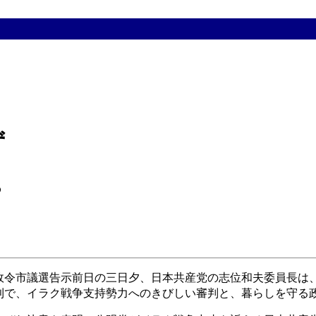
ず
る
令市議選告示前日の三日夕、日本共産党の志位和夫委員長は
利で、イラク戦争支持勢力へのきびしい審判と、暮らしを守る