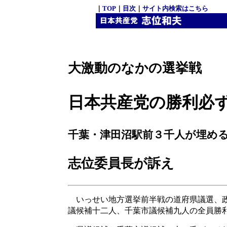
｜
TOP
｜
目次
｜
サイト内検索はこちら
大激動のなかの選挙戦
日本共産党の勝利必
千葉・津田沼駅前３千人が埋め
志位委員長が訴え
いっせい地方選挙前半戦の道府県議選、政
議候補十二人、千葉市議候補九人の全員勝