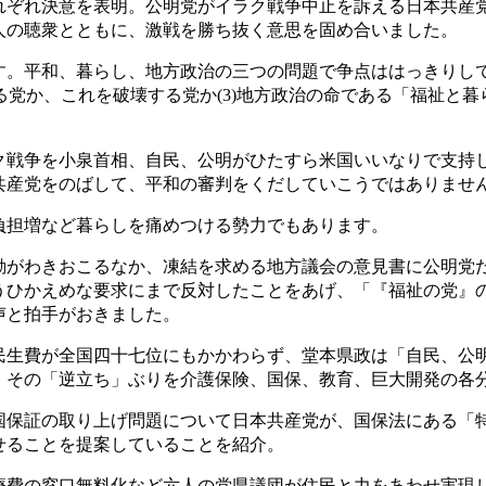
ぞれ決意を表明。公明党がイラク戦争中止を訴える日本共産
人の聴衆とともに、激戦を勝ち抜く意思を固め合いました。
。平和、暮らし、地方政治の三つの問題で争点ははっきりしてい
守る党か、これを破壊する党か(3)地方政治の命である「福祉と
戦争を小泉首相、自民、公明がひたすら米国いいなりで支持
共産党をのばして、平和の審判をくだしていこうではありませ
担増など暮らしを痛めつける勢力でもあります。
がわきおこるなか、凍結を求める地方議会の意見書に公明党
うひかえめな要求にまで反対したことをあげ、「『福祉の党』
声と拍手がおきました。
生費が全国四十七位にもかかわらず、堂本県政は「自民、公
、その「逆立ち」ぶりを介護保険、国保、教育、巨大開発の各
保証の取り上げ問題について日本共産党が、国保法にある「
せることを提案していることを紹介。
費の窓口無料化など六人の党県議団が住民と力をあわせ実現