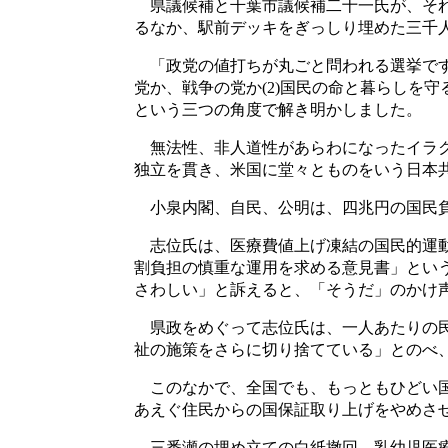
県議候補と千葉市議候補二十一氏が、それ
るなか、駅前デッキをぎっしり埋めた三千
「政党の値打ちが丸ごと問われる選挙です
党か、戦争の党か(2)国民の命と暮らしを
という三つの角度で解き明かしました。
無法性、非人道性があらわになったイラク
独立を貫き、米国に堂々とものをいう日本
小泉内閣、自民、公明は、四兆円の国民負
志位氏は、医療費値上げ凍結の国民的運動
割負担の慎重な運用を求める意見書」とい
さわしい」と訴えると、「そうだ」のかけ
県政をめぐって志位氏は、一人あたりの民
祉の施策をさらに切り捨てている」とのべ
このなかで、全国でも、もっともひどい国
あえぐ住民からの国保証取り上げをやめさ
三番瀬の埋め立ての白紙撤回、乳幼児医療